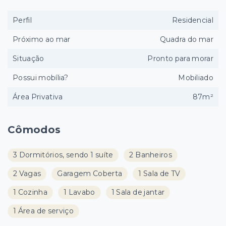
Perfil
Residencial
Próximo ao mar
Quadra do mar
Situação
Pronto para morar
Possui mobília?
Mobiliado
Área Privativa
87m²
Cômodos
3 Dormitórios, sendo 1 suíte
2 Banheiros
2 Vagas
Garagem Coberta
1 Sala de TV
1 Cozinha
1 Lavabo
1 Sala de jantar
1 Área de serviço