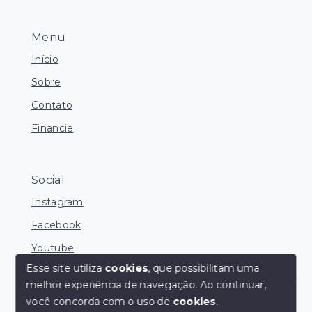
Menu
Início
Sobre
Contato
Financie
Social
Instagram
Facebook
Youtube
Esse site utiliza
cookies
, que possibilitam uma
melhor experiência de navegação.
Ao continuar,
Corretores Online
você concorda com o uso de
cookies
.
© Copyright 2026 - Ocean Consultoria de Imóveis -