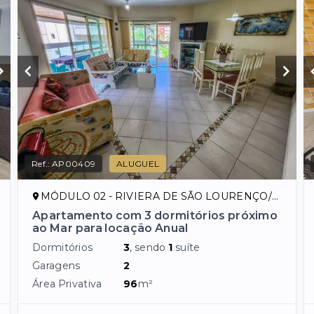
Ref.:
AP00409
ALUGUEL
MÓDULO 02 - RIVIERA DE SÃO LOURENÇO/SP
Apartamento com 3 dormitórios próximo
ao Mar para locação Anual
Dormitórios
3
, sendo
1
suíte
Garagens
2
Área Privativa
96
m²