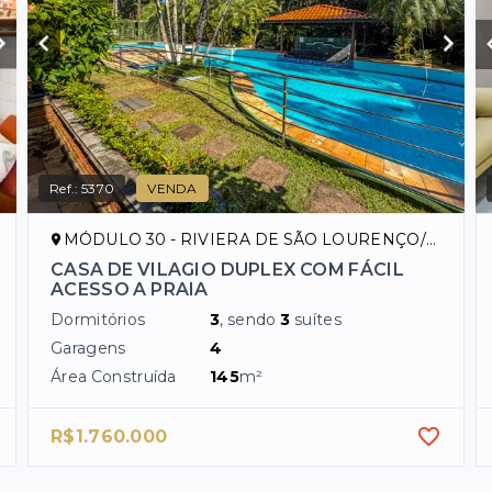
Ref.:
5370
VENDA
MÓDULO 30 - RIVIERA DE SÃO LOURENÇO/SP
CASA DE VILAGIO DUPLEX COM FÁCIL
ACESSO A PRAIA
Dormitórios
3
, sendo
3
suítes
Garagens
4
Área Construída
145
m²
R$1.760.000