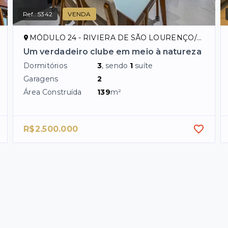
Ref.:
5342
VENDA
MÓDULO 24 - RIVIERA DE SÃO LOURENÇO/SP
Um verdadeiro clube em meio à natureza
Dormitórios
3
, sendo
1
suíte
Garagens
2
Área Construída
139
m²
R$2.500.000