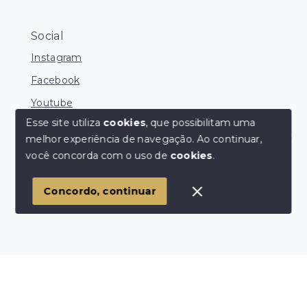
Social
Instagram
Facebook
Youtube
Esse site utiliza
cookies
, que possibilitam uma
melhor experiência de navegação.
Ao continuar,
Corretores Online
você concorda com o uso de
cookies
.
© Copyright 2026 - Ocean Consultoria de Imóveis -
Todos os direitos reservados
1
Concordo, continuar
SITE PARA IMOBILIARIA
Início
Histórico
Favoritos