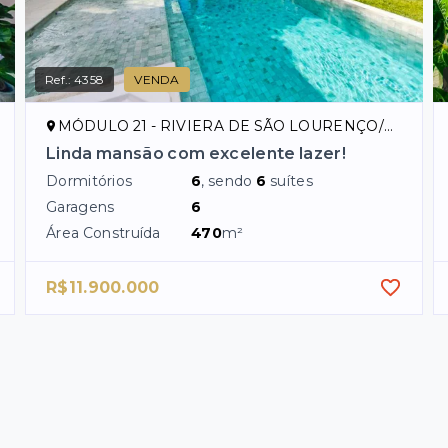
Ref.:
4358
VENDA
MÓDULO 21 - RIVIERA DE SÃO LOURENÇO/SP
Linda mansão com excelente lazer!
Dormitórios
6
, sendo
6
suítes
Garagens
6
Área Construída
470
m²
R$11.900.000