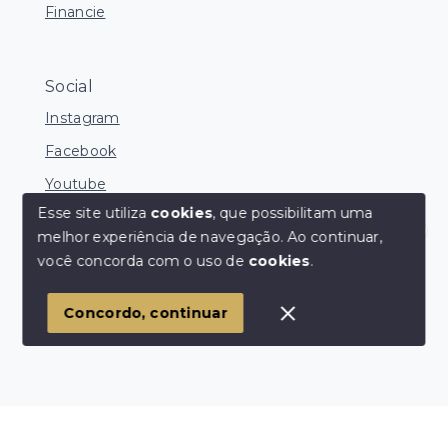
Financie
Social
Instagram
Facebook
Youtube
Esse site utiliza
cookies
, que possibilitam uma
melhor experiência de navegação.
Ao continuar,
Corretores Online
você concorda com o uso de
cookies
.
© Copyright 2026 - Ocean Consultoria de Imóveis -
Todos os direitos reservados
1
Concordo, continuar
SITE PARA IMOBILIARIA
Início
Histórico
Favoritos