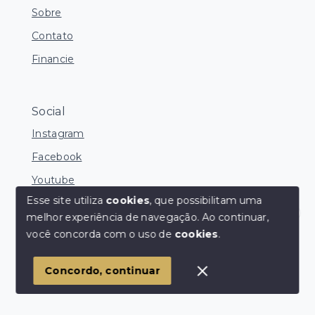
Sobre
Contato
Financie
Social
Instagram
Facebook
Youtube
Esse site utiliza
cookies
, que possibilitam uma
melhor experiência de navegação.
Ao continuar,
Corretores Online
você concorda com o uso de
cookies
.
© Copyright 2026 - Ocean Consultoria de Imóveis -
Todos os direitos reservados
1
Concordo, continuar
SITE PARA IMOBILIARIA