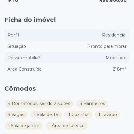
IPTU
R$6.800,00
Ficha do imóvel
Perfil
Residencial
Situação
Pronto para morar
Possui mobília?
Mobiliado
Área Construída
218m²
Cômodos
4 Dormitórios, sendo 2 suítes
3 Banheiros
3 Vagas
1 Sala de TV
1 Cozinha
1 Lavabo
1 Sala de jantar
1 Área de serviço