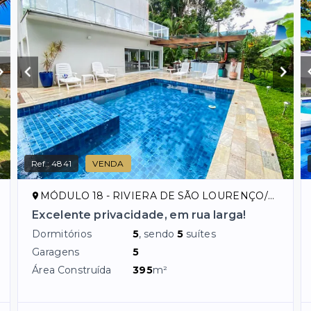
Ref.:
4841
VENDA
MÓDULO 18 - RIVIERA DE SÃO LOURENÇO/SP
Excelente privacidade, em rua larga!
Dormitórios
5
, sendo
5
suítes
Garagens
5
Área Construída
395
m²