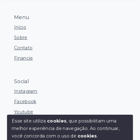
Menu
Início
Sobre
Contato
Financie
Social
Instagram
Facebook
Youtube
Esse site utiliza
cookies
, que possibilitam uma
melhor experiência de navegação.
Ao continuar,
Corretores Online
você concorda com o uso de
cookies
.
© Copyright 2026 - Ocean Consultoria de Imóveis -