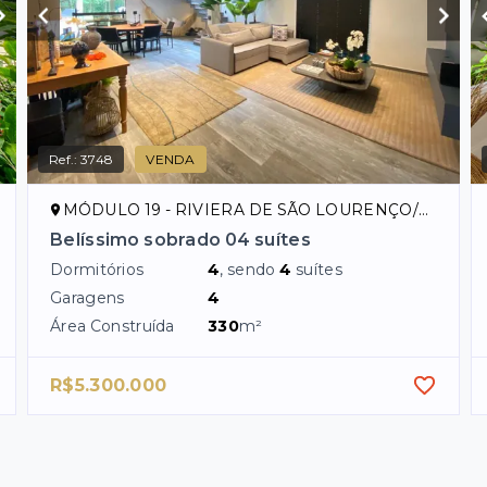
Ref.:
3748
VENDA
MÓDULO 19 - RIVIERA DE SÃO LOURENÇO/SP
Belíssimo sobrado 04 suítes
Dormitórios
4
, sendo
4
suítes
Garagens
4
Área Construída
330
m²
R$5.300.000