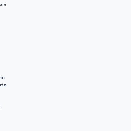
ara
om
nte
m