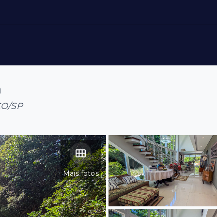
a
ÇO/SP
Mais fotos