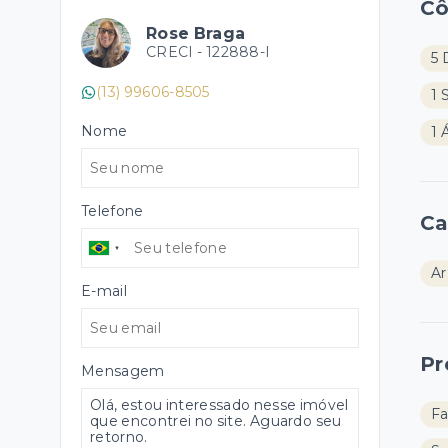
C
Rose Braga
CRECI -
122888-I
5 
(13) 99606-8505
1 
Nome
1 
Telefone
Ca
Ar
E-mail
Pr
Mensagem
Fa