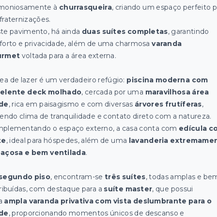
moniosamente à
churrasqueira
, criando um espaço perfeito p
fraternizações.
te pavimento, há ainda
duas suítes completas
, garantindo
forto e privacidade, além de uma charmosa
varanda
urmet
voltada para a área externa.
rea de lazer é um verdadeiro refúgio:
piscina moderna com
elente deck molhado
, cercada por uma
maravilhosa área
de
, rica em paisagismo e com diversas
árvores frutíferas
,
zendo clima de tranquilidade e contato direto com a natureza.
plementando o espaço externo, a casa conta com
edícula c
te
, ideal para hóspedes, além de uma
lavanderia extremame
açosa e bem ventilada
.
segundo piso
, encontram-se
três suítes
, todas amplas e be
tribuídas, com destaque para a
suíte master
, que possui
a
ampla varanda privativa com vista deslumbrante para o
de
, proporcionando momentos únicos de descanso e