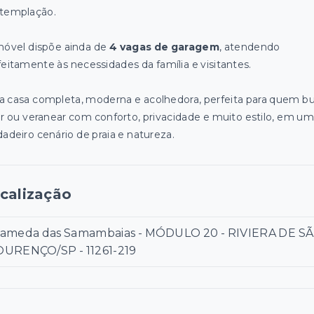
templação.
móvel dispõe ainda de
4 vagas de garagem
, atendendo
feitamente às necessidades da família e visitantes.
 casa completa, moderna e acolhedora, perfeita para quem b
er ou veranear com conforto, privacidade e muito estilo, em um
dadeiro cenário de praia e natureza.
calização
lameda das Samambaias - MÓDULO 20 - RIVIERA DE S
OURENÇO/SP
- 11261-219