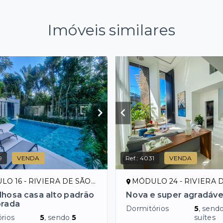
Imóveis similares
9
VENDA
Ref.:
4031
VENDA
16 - RIVIERA DE SÃO LOURENÇO/SP
MÓDULO 24 - RIVIERA DE SÃO LOUR
lhosa casa alto padrão
Nova e super agradável
orada
Dormitórios
5
, send
rios
5
, sendo
5
suítes