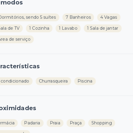
ômodos
Dormitórios, sendo 5 suítes
7 Banheiros
4 Vagas
Sala de TV
1 Cozinha
1 Lavabo
1 Sala de jantar
Área de serviço
racterísticas
 condicionado
Churrasqueira
Piscina
oximidades
rmácia
Padaria
Praia
Praça
Shopping