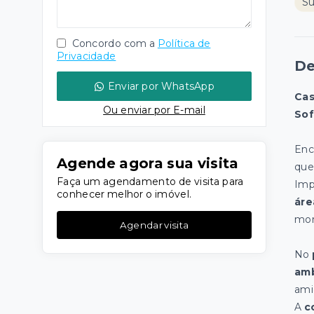
S
Concordo com a
Política de
Privacidade
De
Enviar por WhatsApp
Cas
Ou e
nviar por E-mail
Sof
Enc
Agende agora sua visita
que
Faça um agendamento de visita para
Imp
conhecer melhor o imóvel.
áre
mom
Agendar visita
No
am
ami
A
c