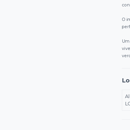
con
O i
per
Uma
viv
ver
Lo
A
L