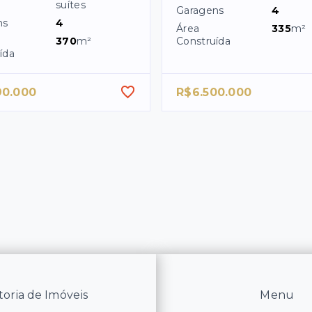
suítes
Garagens
4
ns
4
Área
335
m²
370
m²
Construída
ída
90.000
R$6.500.000
oria de Imóveis
Menu