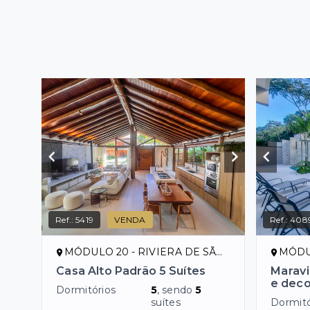
Ref.:
5419
VENDA
Ref.:
408
MÓDULO 20 - RIVIERA DE SÃO LOURENÇO/SP
MÓDULO 
Casa Alto Padrão 5 Suítes
Maravi
e dec
Dormitórios
5
, sendo
5
suítes
Dormitó