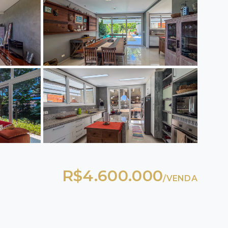
R$4.600.000
/
VENDA