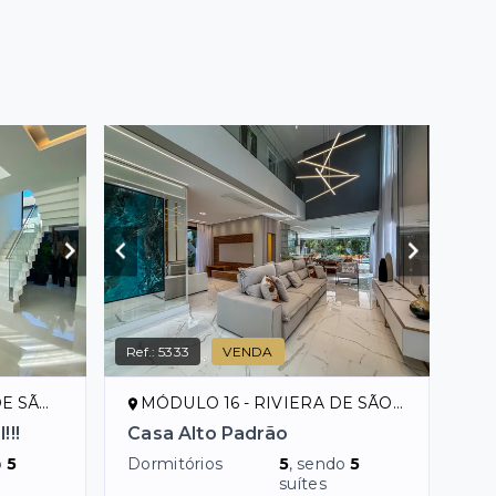
Ref.:
5333
VENDA
ENÇO/SP
MÓDULO 16 - RIVIERA DE SÃO LOURENÇO/SP
!!!
Casa Alto Padrão
o
5
Dormitórios
5
, sendo
5
suítes