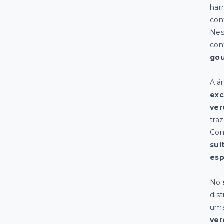
har
con
Nes
con
go
A á
exc
ver
tra
Com
suí
esp
No
dis
um
ver