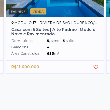
Ref.:
4577
VENDA
MÓDULO 17 - RIVIERA DE SÃO LOURENÇO/SP
Casa com 5 Suítes | Alto Padrão | Módulo
Novo e Pavimentado
Dormitórios
5
, sendo
5
suítes
Garagens
4
Área Construída
635
m²
R$11.600.000