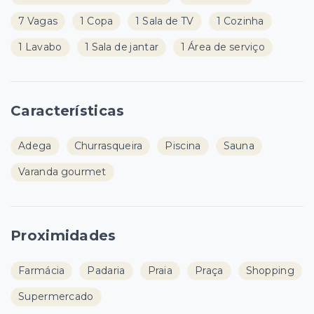
7 Vagas
1 Copa
1 Sala de TV
1 Cozinha
1 Lavabo
1 Sala de jantar
1 Área de serviço
Características
Adega
Churrasqueira
Piscina
Sauna
Varanda gourmet
Proximidades
Farmácia
Padaria
Praia
Praça
Shopping
Supermercado