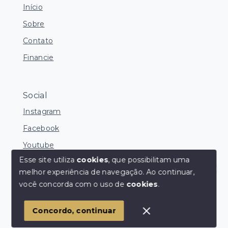
Início
Sobre
Contato
Financie
Social
Instagram
Facebook
Youtube
Esse site utiliza
cookies
, que possibilitam uma
melhor experiência de navegação.
Ao continuar,
Corretores Online
você concorda com o uso de
cookies
.
© Copyright 2026 - Ocean Consultoria de Imóveis -
Todos os direitos reservados
1
Concordo, continuar
SITE PARA IMOBILIARIA