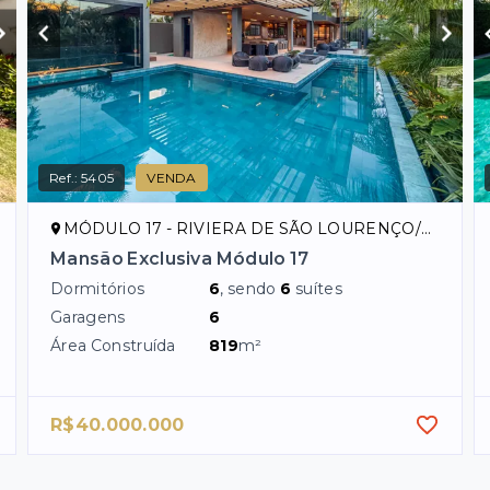
Ref.:
5405
VENDA
MÓDULO 17 - RIVIERA DE SÃO LOURENÇO/SP
Mansão Exclusiva Módulo 17
Dormitórios
6
, sendo
6
suítes
Garagens
6
Área Construída
819
m²
R$40.000.000