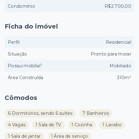
Condomínio
R$2.700,00
Ficha do imóvel
Perfil
Residencial
Situação
Pronto para morar
Possui mobília?
Mobiliado
Área Construída
310m²
Cômodos
6 Dormitórios, sendo 6 suítes
7 Banheiros
4 Vagas
1 Sala de TV
1 Cozinha
1 Lavabo
1 Sala de jantar
1 Área de serviço