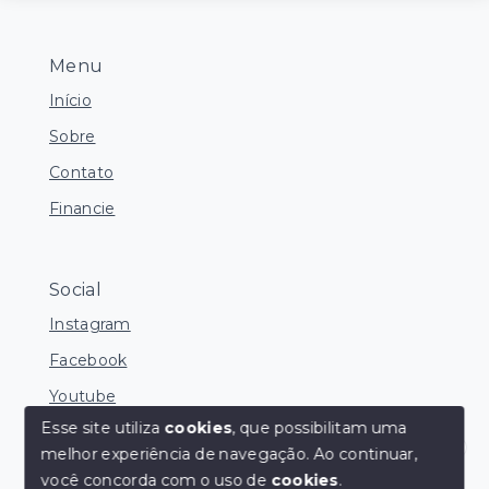
Menu
Início
Sobre
Contato
Financie
Social
Instagram
Facebook
Youtube
Esse site utiliza
cookies
, que possibilitam uma
melhor experiência de navegação.
Ao continuar,
Corretores Online
você concorda com o uso de
cookies
.
© Copyright 2026 - Ocean Consultoria de Imóveis -