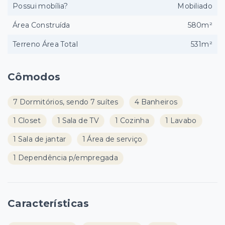
Possui mobília?
Mobiliado
Área Construída
580m²
Terreno Área Total
531m²
Cômodos
7 Dormitórios, sendo 7 suítes
4 Banheiros
1 Closet
1 Sala de TV
1 Cozinha
1 Lavabo
1 Sala de jantar
1 Área de serviço
1 Dependência p/empregada
Características