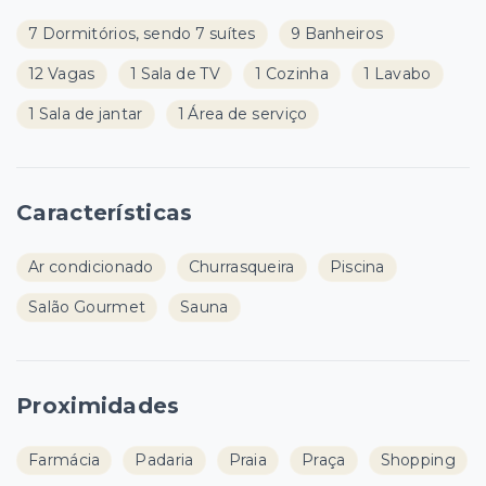
7 Dormitórios, sendo 7 suítes
9 Banheiros
12 Vagas
1 Sala de TV
1 Cozinha
1 Lavabo
1 Sala de jantar
1 Área de serviço
Características
Ar condicionado
Churrasqueira
Piscina
Salão Gourmet
Sauna
Proximidades
Farmácia
Padaria
Praia
Praça
Shopping