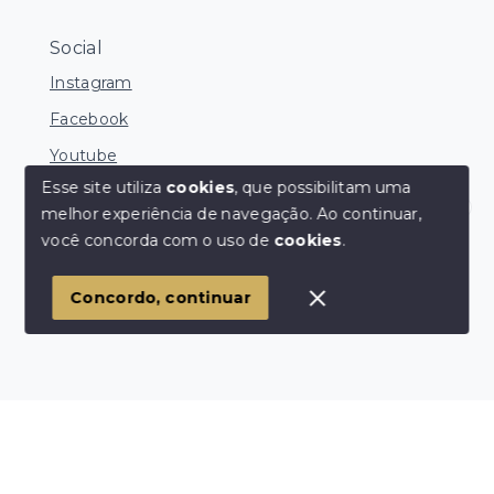
Social
Instagram
Facebook
Youtube
Esse site utiliza
cookies
, que possibilitam uma
melhor experiência de navegação.
Ao continuar,
Corretores Online
você concorda com o uso de
cookies
.
© Copyright 2026 - Ocean Consultoria de Imóveis -
Todos os direitos reservados
1
Concordo, continuar
SITE PARA IMOBILIARIA
Início
Histórico
Favoritos