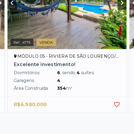
Ref.:
4775
VENDA
MÓDULO 05 - RIVIERA DE SÃO LOURENÇO/SP
Excelente investimento!
Dormitórios
6
, sendo
4
suítes
Garagens
4
Área Construída
354
m²
R$6.980.000