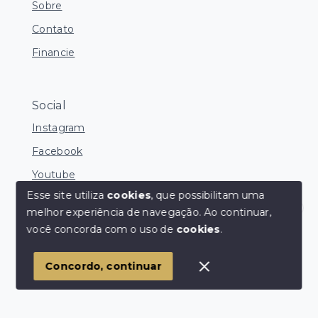
Sobre
Contato
Financie
Social
Instagram
Facebook
Youtube
Esse site utiliza
cookies
, que possibilitam uma
melhor experiência de navegação.
Ao continuar,
Corretores Online
você concorda com o uso de
cookies
.
© Copyright 2026 - Ocean Consultoria de Imóveis -
Todos os direitos reservados
1
Concordo, continuar
SITE PARA IMOBILIARIA