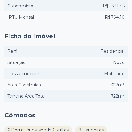
Condomínio
R$1.331,46
IPTU Mensal
R$764,10
Ficha do imóvel
Perfil
Residencial
Situação
Novo
Possui mobília?
Mobiliado
Área Construída
327m²
Terreno Área Total
722m²
Cômodos
6 Dormitórios, sendo 6 suítes
8 Banheiros