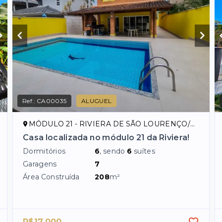
Ref.:
CA00035
ALUGUEL
MÓDULO 21 - RIVIERA DE SÃO LOURENÇO/SP
Casa localizada no módulo 21 da Riviera!
Dormitórios
6
, sendo
6
suítes
Garagens
7
Área Construída
208
m²
R$17.000