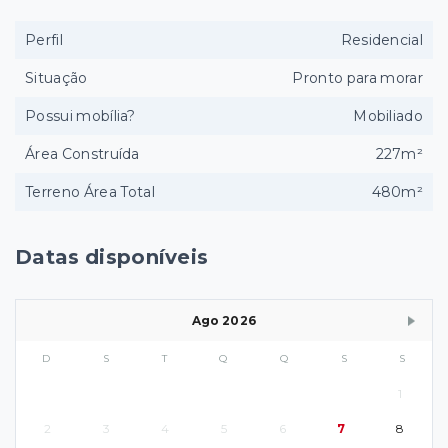
Perfil
Residencial
Situação
Pronto para morar
Possui mobília?
Mobiliado
Área Construída
227m²
Terreno Área Total
480m²
Datas disponíveis
Ago 2026
D
S
T
Q
Q
S
S
1
2
3
4
5
6
7
8