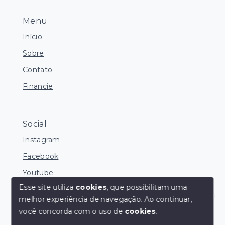
Menu
Início
Sobre
Contato
Financie
Social
Instagram
Facebook
Youtube
Esse site utiliza
cookies
, que possibilitam uma
melhor experiência de navegação.
Ao continuar,
Corretores Online
você concorda com o uso de
cookies
.
© Copyright 2026 - Ocean Consultoria de Imóveis -
Todos os direitos reservados