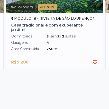
Ref.:
CA00063
ALUGUEL
MÓDULO 18 - RIVIERA DE SÃO LOURENÇO/SP
Casa tradicional e com exuberante
jardim!
Dormitórios
3
, sendo
2
suítes
Garagens
4
Área Construída
250
m²
R$9.200