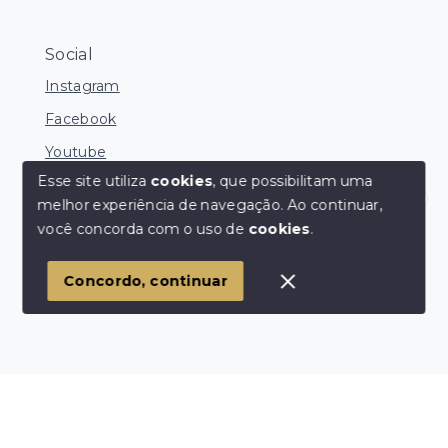
Social
Instagram
Facebook
Youtube
Esse site utiliza
cookies
, que possibilitam uma
melhor experiência de navegação.
Ao continuar,
Corretores Online
você concorda com o uso de
cookies
.
© Copyright 2026 - Ocean Consultoria de Imóveis -
Todos os direitos reservados
1
Concordo, continuar
SITE PARA IMOBILIARIA
Início
Histórico
Favoritos