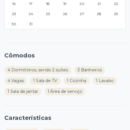
16
17
18
19
20
21
22
23
24
25
26
27
28
29
30
31
Cômodos
4 Dormitórios, sendo 2 suítes
3 Banheiros
4 Vagas
1 Sala de TV
1 Cozinha
1 Lavabo
1 Sala de jantar
1 Área de serviço
Características