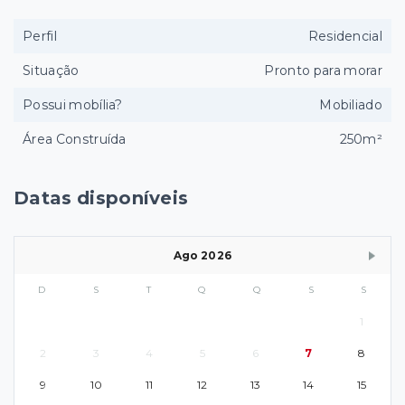
Perfil
Residencial
Situação
Pronto para morar
Possui mobília?
Mobiliado
Área Construída
250m²
Datas disponíveis
Ago 2026
D
S
T
Q
Q
S
S
1
2
3
4
5
6
7
8
9
10
11
12
13
14
15