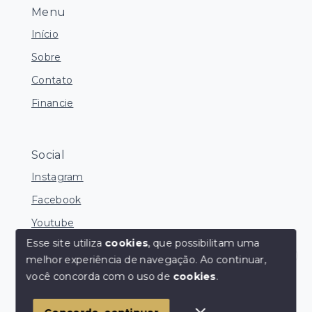
Menu
Início
Sobre
Contato
Financie
Social
Instagram
Facebook
Youtube
Esse site utiliza
cookies
, que possibilitam uma
melhor experiência de navegação.
Ao continuar,
Corretores Online
você concorda com o uso de
cookies
.
© Copyright 2026 - Ocean Consultoria de Imóveis -
Todos os direitos reservados
1