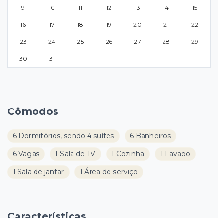
9
10
11
12
13
14
15
16
17
18
19
20
21
22
23
24
25
26
27
28
29
30
31
Cômodos
6 Dormitórios, sendo 4 suítes
6 Banheiros
6 Vagas
1 Sala de TV
1 Cozinha
1 Lavabo
1 Sala de jantar
1 Área de serviço
Características