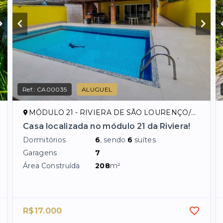
Ref.:
CA00035
ALUGUEL
MÓDULO 21 - RIVIERA DE SÃO LOURENÇO/SP
Casa localizada no módulo 21 da Riviera!
Dormitórios
6
, sendo
6
suítes
Garagens
7
Área Construída
208
m²
R$17.000