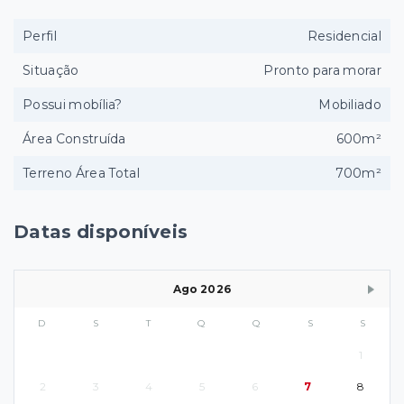
Perfil
Residencial
Situação
Pronto para morar
Possui mobília?
Mobiliado
Área Construída
600m²
Terreno Área Total
700m²
Datas disponíveis
Ago 2026
D
S
T
Q
Q
S
S
1
2
3
4
5
6
7
8