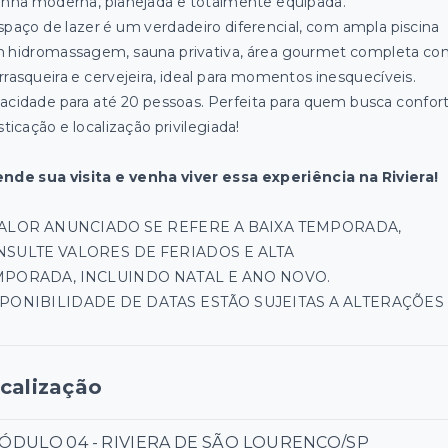
inha moderna, planejada e totalmente equipada.
spaço de lazer é um verdadeiro diferencial, com ampla piscina
 hidromassagem, sauna privativa, área gourmet completa c
rrasqueira e cervejeira, ideal para momentos inesquecíveis.
acidade para até 20 pessoas. Perfeita para quem busca confort
sticação e localização privilegiada!
nde sua visita e venha viver essa experiência na Riviera!
VALOR ANUNCIADO SE REFERE A BAIXA TEMPORADA,
SULTE VALORES DE FERIADOS E ALTA
MPORADA, INCLUINDO NATAL E ANO NOVO.
PONIBILIDADE DE DATAS ESTÃO SUJEITAS A ALTERAÇÕES
calização
ÓDULO 04 - RIVIERA DE SÃO LOURENÇO/SP