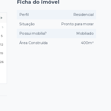
Ficha do imóvel
Perfil
Residencial
Situação
Pronto para morar
S
Possui mobília?
Mobiliado
5
Área Construída
400m²
12
19
26