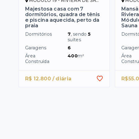
MÓDULO 19 - RIVIERA DE SÃO LOURENÇO/SP
MÓDULO 
Majestosa casa com 7
Mansão
dormitórios, quadra de tênis
Rivier
e piscina aquecida, perto da
Módulo
praia
Sauna 
Dormitórios
7
, sendo
5
Dormitó
suítes
Garagens
6
Garage
Área
400
m²
Área
Construída
Constru
R$ 12.800 / diária
R$55.