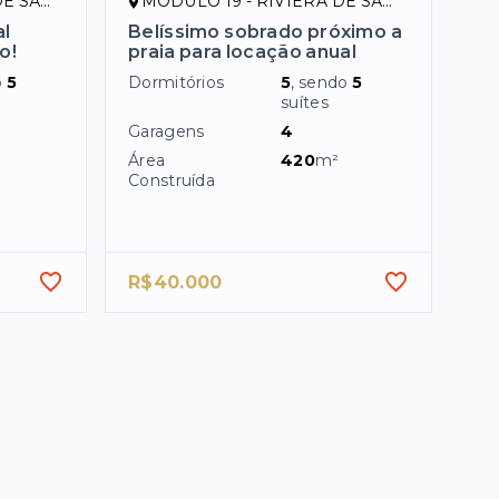
ENÇO/SP
MÓDULO 19 - RIVIERA DE SÃO LOURENÇO/SP
al
Belíssimo sobrado próximo a
o!
praia para locação anual
o
5
Dormitórios
5
, sendo
5
suítes
Garagens
4
Área
420
m²
Construída
R$40.000