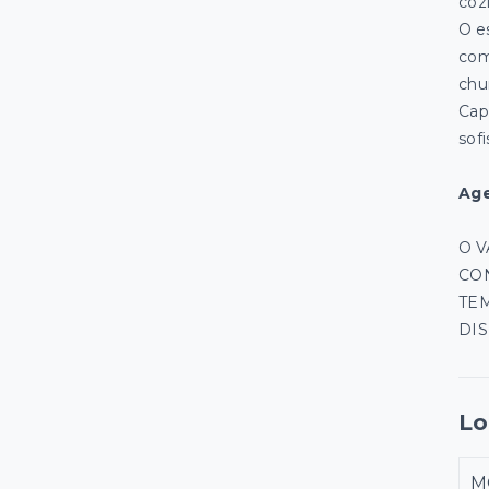
coz
O e
com
chu
Cap
sofi
Age
O 
CON
TE
DIS
Lo
M