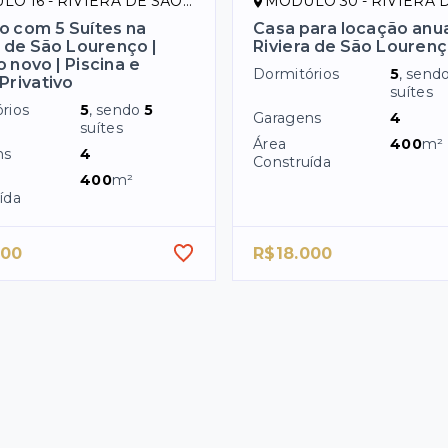
16 - RIVIERA DE SÃO LOURENÇO/SP
MÓDULO 30 - RIVIERA DE SÃO LOUR
 com 5 Suítes na
Casa para locação anu
a de São Lourenço |
Riviera de São Lourenç
 novo | Piscina e
Dormitórios
5
, send
Privativo
suítes
rios
5
, sendo
5
Garagens
4
suítes
Área
400
m²
ns
4
Construída
400
m²
ída
000
R$18.000