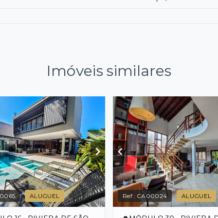
Imóveis similares
0065
ALUGUEL
Ref.:
CA00024
ALUGUEL