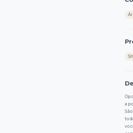
Ár
Pr
S
De
Opo
a p
São 
tod
voc