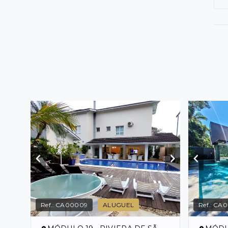
Ref.:
CA00009
ALUGUEL
Ref.:
CA0