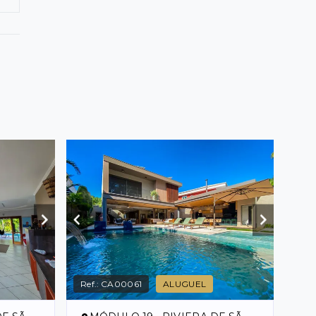
Ref.:
CA00061
ALUGUEL