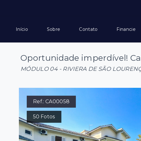
Início
Sobre
Contato
Financie
Oportunidade imperdível! Ca
MÓDULO 04 - RIVIERA DE SÃO LOUREN
Ref.:
CA00058
50
Fotos