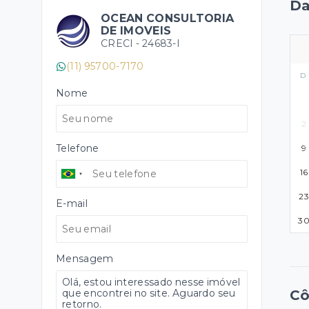
Da
OCEAN CONSULTORIA
DE IMOVEIS
CRECI -
24683-I
(11) 95700-7170
D
Nome
2
Telefone
9
16
23
E-mail
3
Mensagem
C