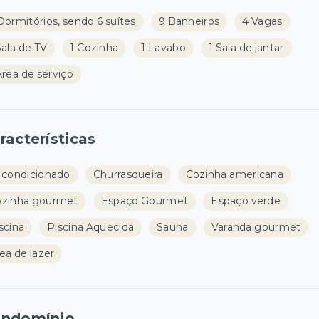
Dormitórios, sendo 6 suítes
9 Banheiros
4 Vagas
Sala de TV
1 Cozinha
1 Lavabo
1 Sala de jantar
Área de serviço
racterísticas
 condicionado
Churrasqueira
Cozinha americana
zinha gourmet
Espaço Gourmet
Espaço verde
scina
Piscina Aquecida
Sauna
Varanda gourmet
ea de lazer
ndomínio