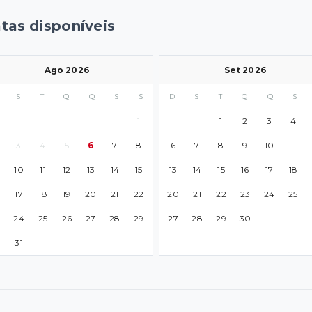
tas disponíveis
Ago 2026
Set 2026
S
T
Q
Q
S
S
D
S
T
Q
Q
S
1
1
2
3
4
3
4
5
6
7
8
6
7
8
9
10
11
10
11
12
13
14
15
13
14
15
16
17
18
17
18
19
20
21
22
20
21
22
23
24
25
24
25
26
27
28
29
27
28
29
30
0
31