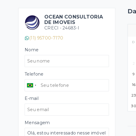
Da
OCEAN CONSULTORIA
DE IMOVEIS
CRECI -
24683-I
(11) 95700-7170
D
Nome
2
Telefone
9
16
23
E-mail
3
Mensagem