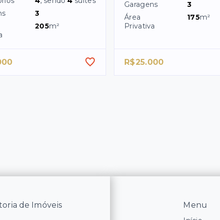
rios
4
, sendo
4
suítes
Garagens
3
ns
3
Área
175
m²
205
m²
Privativa
a
000
R$25.000
oria de Imóveis
Menu