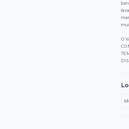
ban
lav
mar
muit
O 
CON
TE
DIS
Lo
M