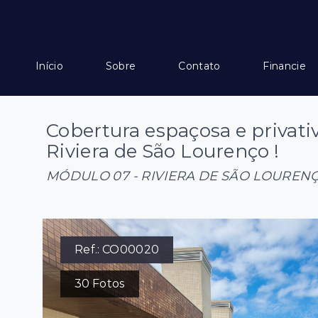
Início
Sobre
Contato
Financie
Cobertura espaçosa e privati
Riviera de São Lourenço !
MÓDULO 07 - RIVIERA DE SÃO LOUREN
Ref.:
CO00020
30
Fotos