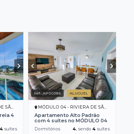
Ref.:
AP00386
ALUGUEL
ENÇO/SP
MÓDULO 04 - RIVIERA DE SÃO LOURENÇO/SP
reia 4
Apartamento Alto Padrão
com 4 suítes no MÓDULO 04
4
suítes
Dormitórios
4
, sendo
4
suítes