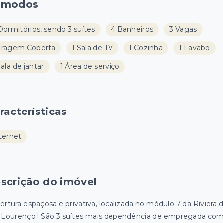
ômodos
Dormitórios, sendo 3 suítes
4 Banheiros
3 Vagas
aragem Coberta
1 Sala de TV
1 Cozinha
1 Lavabo
Sala de jantar
1 Área de serviço
racterísticas
ternet
scrição do imóvel
ertura espaçosa e privativa, localizada no módulo 7 da Riviera 
 Lourenço ! São 3 suítes mais dependência de empregada co