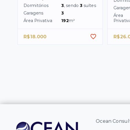
Dormitó
Dormitórios
3
, sendo
3
suítes
Garage
Garagens
3
Área
Área Privativa
192
m²
Privativ
R$18.000
R$26.
Ocean Consult