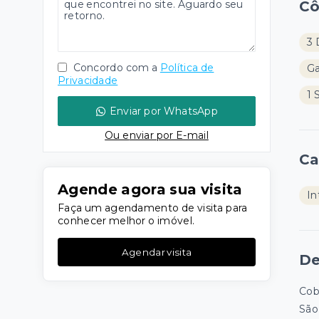
C
3 
Concordo com a
Política de
G
Privacidade
1 
Enviar por WhatsApp
Ou e
nviar por E-mail
Ca
Agende agora sua visita
In
Faça um agendamento de visita para
conhecer melhor o imóvel.
Agendar visita
De
Cob
São