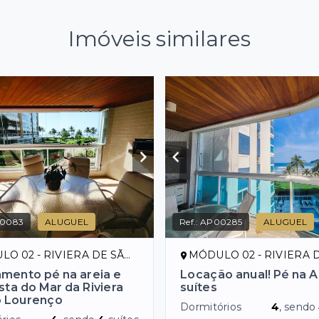
Imóveis similares
0083
ALUGUEL
Ref.:
AP00285
ALUGUEL
02 - RIVIERA DE SÃO LOURENÇO/SP
MÓDULO 02 - RIVIERA DE SÃO LOUR
mento pé na areia e
Locação anual! Pé na A
sta do Mar da Riviera
suítes
o Lourenço
Dormitórios
4
, sendo