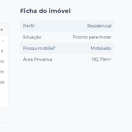
Ficha do imóvel
Perfil
Residencial
Situação
Pronto para morar
S
Possui mobília?
Mobiliado
5
Área Privativa
192,79m²
12
19
26