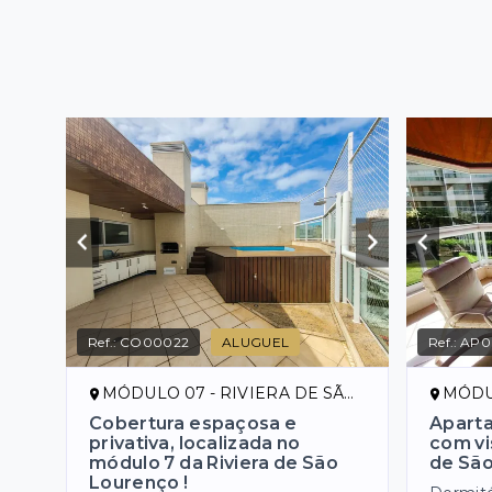
Ref.:
CO00022
ALUGUEL
Ref.:
AP0
MÓDULO 07 - RIVIERA DE SÃO LOURENÇO/SP
MÓDULO 
Cobertura espaçosa e
Aparta
privativa, localizada no
com vi
módulo 7 da Riviera de São
de Sã
Lourenço !