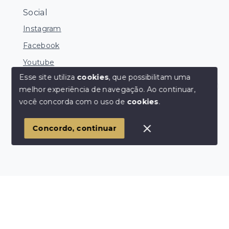
Social
Instagram
Facebook
Youtube
Esse site utiliza
cookies
, que possibilitam uma
melhor experiência de navegação.
Ao continuar,
Corretores Online
você concorda com o uso de
cookies
.
© Copyright 2026 - Ocean Consultoria de Imóveis -
Todos os direitos reservados
1
Concordo, continuar
SITE PARA IMOBILIARIA
Início
Histórico
Favoritos