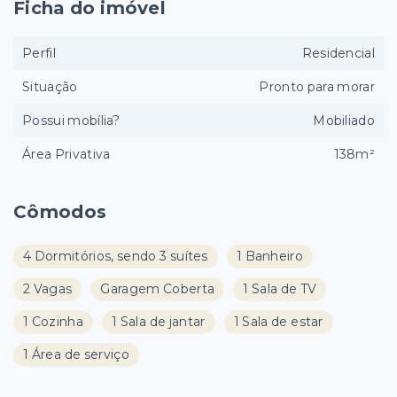
Ficha do imóvel
Perfil
Residencial
Situação
Pronto para morar
Possui mobília?
Mobiliado
Área Privativa
138m²
Cômodos
4 Dormitórios, sendo 3 suítes
1 Banheiro
2 Vagas
Garagem Coberta
1 Sala de TV
1 Cozinha
1 Sala de jantar
1 Sala de estar
1 Área de serviço