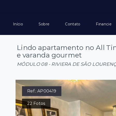
Início
Sobre
Contato
Financie
Lindo apartamento no All Ti
e varanda gourmet
MÓDULO 08 - RIVIERA DE SÃO LOUREN
Ref.:
AP00419
22
Fotos