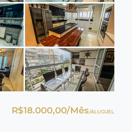
R$18.000,00/Mês
/
ALUGUEL