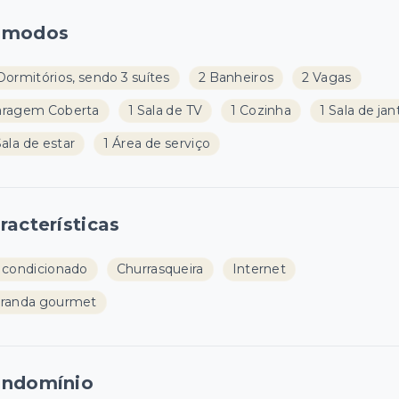
ômodos
Dormitórios, sendo 3 suítes
2 Banheiros
2 Vagas
aragem Coberta
1 Sala de TV
1 Cozinha
1 Sala de jan
Sala de estar
1 Área de serviço
racterísticas
 condicionado
Churrasqueira
Internet
randa gourmet
ndomínio