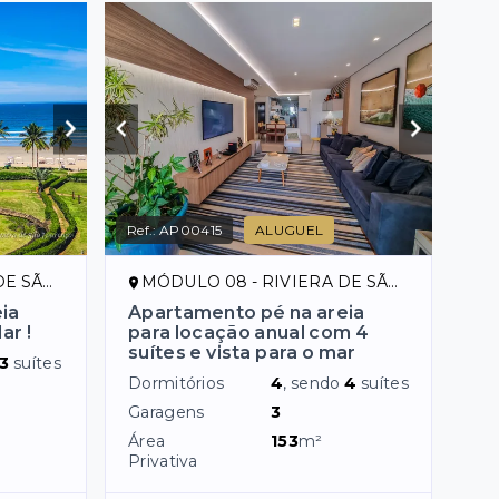
Ref.:
AP00415
ALUGUEL
ENÇO/SP
MÓDULO 08 - RIVIERA DE SÃO LOURENÇO/SP
ia
Apartamento pé na areia
ar !
para locação anual com 4
suítes e vista para o mar
3
suítes
Dormitórios
4
, sendo
4
suítes
Garagens
3
Área
153
m²
Privativa