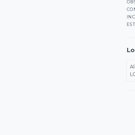
OBS
CO
INC
EST
Lo
A
L