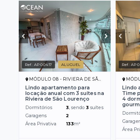
Ref.:
AP00417
ALUGUEL
Ref.:
AP0
MÓDULO 08 - RIVIERA DE SÃO LOURENÇO/SP
MÓDULO 
Lindo apartamento para
Lindo 
locação anual com 3 suítes na
Time p
Riviera de São Lourenço
4 dorm
gourm
Dormitórios
3
, sendo
3
suítes
Dormitó
Garagens
2
Garage
Área Privativa
133
m²
Área Pri