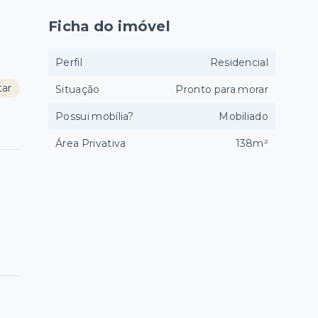
Ficha do imóvel
Perfil
Residencial
tar
Situação
Pronto para morar
Possui mobília?
Mobiliado
Área Privativa
138m²