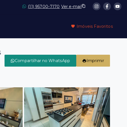
(11) 95700-7170
Ver e-mail
Imóveis Favoritos
s
Compartilhar no WhatsApp
Imprimir