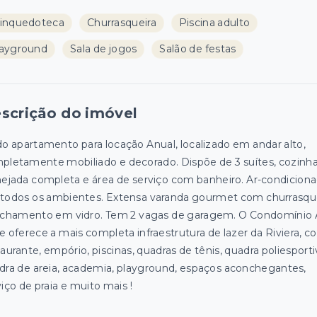
inquedoteca
Churrasqueira
Piscina adulto
ayground
Sala de jogos
Salão de festas
scrição do imóvel
do apartamento para locação Anual, localizado em andar alto,
pletamente mobiliado e decorado. Dispõe de 3 suítes, cozinh
nejada completa e área de serviço com banheiro. Ar-condicion
todos os ambientes. Extensa varanda gourmet com churrasqu
echamento em vidro. Tem 2 vagas de garagem. O Condomínio A
e oferece a mais completa infraestrutura de lazer da Riviera, 
aurante, empório, piscinas, quadras de tênis, quadra poliesporti
dra de areia, academia, playground, espaços aconchegantes,
iço de praia e muito mais !