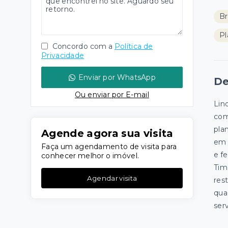
Br
Pl
Concordo com a
Política de
Privacidade
Enviar por WhatsApp
De
Ou e
nviar por E-mail
Lin
com
pla
Agende agora sua visita
em 
Faça um agendamento de visita para
e f
conhecer melhor o imóvel.
Tim
Agendar visita
rest
qua
serv