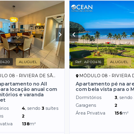
0420
ALUGUEL
Ref.:
AP00416
ALUGUEL
08 - RIVIERA DE SÃO LOURENÇO/SP
MÓDULO 08 - RIVIERA DE SÃO LOUR
apartamento no All
Apartamento pé na are
ara locação anual com
com bela vista para o M
itórios e varanda
Dormitórios
3
, sendo
et
Garagens
2
rios
4
, sendo
3
suítes
Área Privativa
156
m²
ns
2
vativa
138
m²