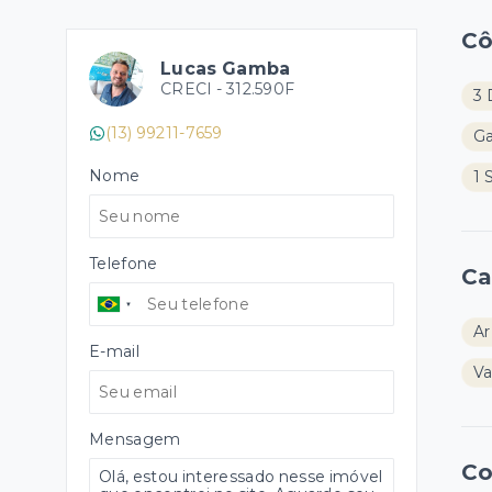
C
Lucas Gamba
CRECI -
312.590F
3 
(13) 99211-7659
G
Nome
1 
Telefone
Ca
Ar
E-mail
Va
Mensagem
Co