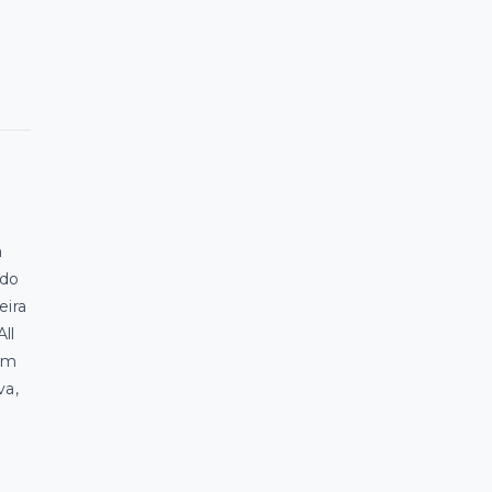
a
ado
eira
ll
com
va,