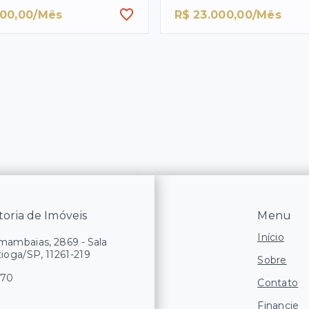
000,00/Mês
R$ 23.000,00/Mês
oria de Imóveis
Menu
Início
ambaias, 2869 - Sala
tioga/SP, 11261-219
Sobre
170
Contato
Financie