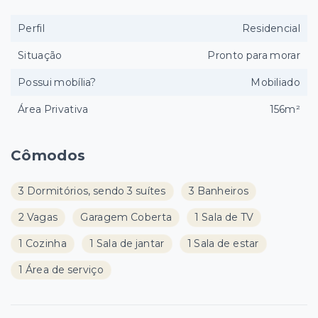
Perfil
Residencial
Situação
Pronto para morar
Possui mobília?
Mobiliado
Área Privativa
156m²
Cômodos
3 Dormitórios, sendo 3 suítes
3 Banheiros
2 Vagas
Garagem Coberta
1 Sala de TV
1 Cozinha
1 Sala de jantar
1 Sala de estar
1 Área de serviço