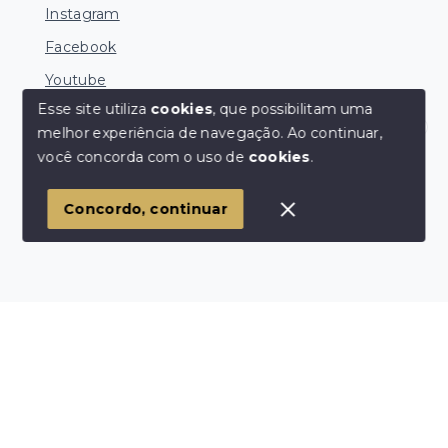
Instagram
Facebook
Youtube
Esse site utiliza
cookies
, que possibilitam uma
melhor experiência de navegação.
Ao continuar,
Corretores Online
você concorda com o uso de
cookies
.
© Copyright 2026 - Ocean Consultoria de Imóveis -
Todos os direitos reservados
1
Concordo, continuar
SITE PARA IMOBILIARIA
Início
Histórico
Favoritos