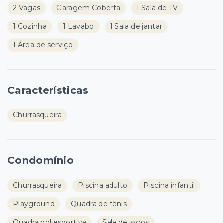
2 Vagas
Garagem Coberta
1 Sala de TV
1 Cozinha
1 Lavabo
1 Sala de jantar
1 Área de serviço
Características
Churrasqueira
Condomínio
Churrasqueira
Piscina adulto
Piscina infantil
Playground
Quadra de tênis
Quadra poliesportiva
Sala de jogos