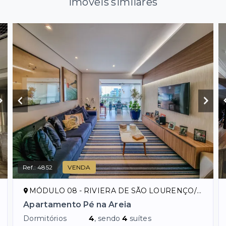
Imóveis similares
Ref.:
4852
VENDA
MÓDULO 08 - RIVIERA DE SÃO LOURENÇO/SP
Apartamento Pé na Areia
Dormitórios
4
, sendo
4
suítes