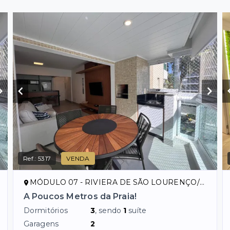
Ref.:
5317
VENDA
MÓDULO 07 - RIVIERA DE SÃO LOURENÇO/SP
A Poucos Metros da Praia!
Dormitórios
3
, sendo
1
suíte
Garagens
2