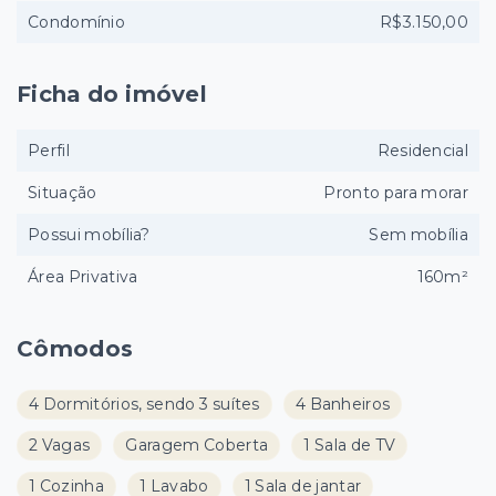
Condomínio
R$3.150,00
Ficha do imóvel
Perfil
Residencial
Situação
Pronto para morar
Possui mobília?
Sem mobília
Área Privativa
160m²
Cômodos
4 Dormitórios, sendo 3 suítes
4 Banheiros
2 Vagas
Garagem Coberta
1 Sala de TV
1 Cozinha
1 Lavabo
1 Sala de jantar