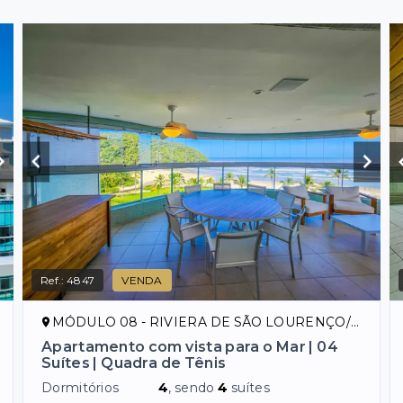
Ref.:
4847
VENDA
MÓDULO 08 - RIVIERA DE SÃO LOURENÇO/SP
Apartamento com vista para o Mar | 04
Suítes | Quadra de Tênis
Dormitórios
4
, sendo
4
suítes