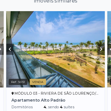
Imóveis similares
Ref.:
5051
VENDA
MÓDULO 03 - RIVIERA DE SÃO LOURENÇO/SP
Apartamento Alto Padrão
Dormitórios
4
, sendo
4
suítes