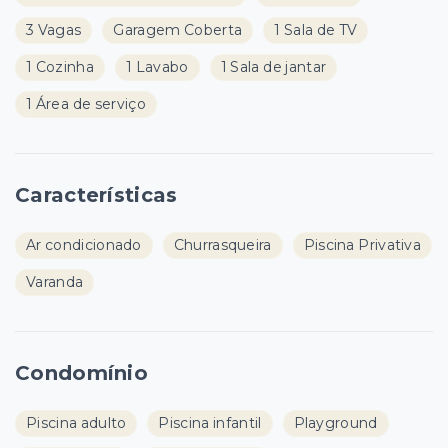
3 Vagas
Garagem Coberta
1 Sala de TV
1 Cozinha
1 Lavabo
1 Sala de jantar
1 Área de serviço
Características
Ar condicionado
Churrasqueira
Piscina Privativa
Varanda
Condomínio
Piscina adulto
Piscina infantil
Playground