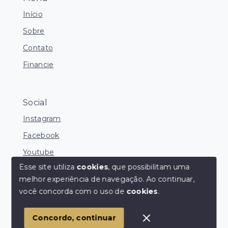
Início
Sobre
Contato
Financie
Social
Instagram
Facebook
Youtube
Esse site utiliza
cookies
, que possibilitam uma
melhor experiência de navegação.
Ao continuar,
Corretores Online
você concorda com o uso de
cookies
.
© Copyright 2026 - Ocean Consultoria de Imóveis -
Todos os direitos reservados
1
Concordo, continuar
SITE PARA IMOBILIARIA