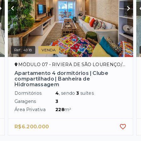
Ref.:
4918
VENDA
MÓDULO 07 - RIVIERA DE SÃO LOURENÇO/SP
Apartamento 4 dormitórios | Clube
compartilhado | Banheira de
Hidromassagem
Dormitórios
4
, sendo
3
suítes
Garagens
3
Área Privativa
228
m²
R$6.200.000