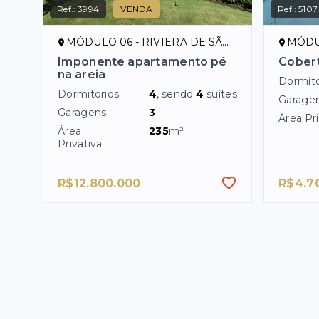
Ref.:
3994
VENDA
Ref.:
5107
MÓDULO 06 - RIVIERA DE SÃO LOURENÇO/SP
MÓDULO 
Imponente apartamento pé
Cobert
na areia
Dormitó
Dormitórios
4
, sendo
4
suítes
Garage
Garagens
3
Área Pri
Área
235
m²
Privativa
R$12.800.000
R$4.7