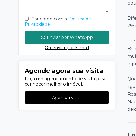
gou
Dife
Concordo com a
Política de
Privacidade
255 
Enviar por WhatsApp
Laz
Ou e
nviar por E-mail
Bri
mui
equ
Agende agora sua visita
Faça um agendamento de visita para
Que
conhecer melhor o imóvel.
lig
Ros
Agendar visita
Não
bel
Lo