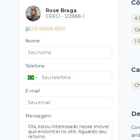
C
Rose Braga
CRECI -
122888-I
4 
(13) 99606-8505
G
Nome
1 
Telefone
Ca
Ch
E-mail
De
Mensagem
Com
amb