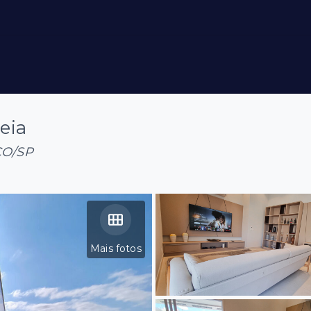
eia
ÇO/SP
Mais fotos