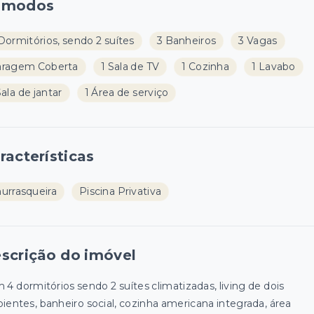
ômodos
Dormitórios, sendo 2 suítes
3 Banheiros
3 Vagas
aragem Coberta
1 Sala de TV
1 Cozinha
1 Lavabo
Sala de jantar
1 Área de serviço
racterísticas
urrasqueira
Piscina Privativa
scrição do imóvel
 4 dormitórios sendo 2 suítes climatizadas, living de dois
ientes, banheiro social, cozinha americana integrada, área