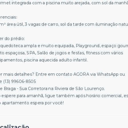
rmet integrada com a piscina muito arejada, com sol da manhã
renciais:
m² área útil, 3 vagas de carro, sol da tarde com iluminação natur
er do prédio:
nquedoteca ampla e muito equipada, Playground, espaço gou
to espaçosa, SPA, Salão de jogos e festas, fitness com vários
ipamentos, piscina aquecida adulto infantil.
r mais detalhes? Entre em contato AGORA via WhatsApp ou
ue (13) 99606-8505
e Braga - Sua Corretora na Riviera de São Lourenço.
 espere para amanhã, ligue também após horário comercial, e
o apartamento espera por você!
calização