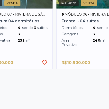
VENDA
Ref.:
4838
VENDA
07 - RIVIERA DE SÃO LOURENÇO/SP
MÓDULO 06 - RIVIERA DE SÃO LOUR
ura 04 dormitórios
Frontal - 04 suítes
rios
4
, sendo
3
suítes
Dormitórios
4
, sendo
ns
3
Garagens
3
vativa
253
m²
Área
240
m²
Privativa
00.000
R$10.900.000