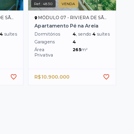
Ref.:
4830
VENDA
ENÇO/SP
MÓDULO 07 - RIVIERA DE SÃO LOURENÇO/SP
Apartamento Pé na Areia
4
suítes
Dormitórios
4
, sendo
4
suítes
Garagens
4
Área
265
m²
Privativa
R$10.900.000