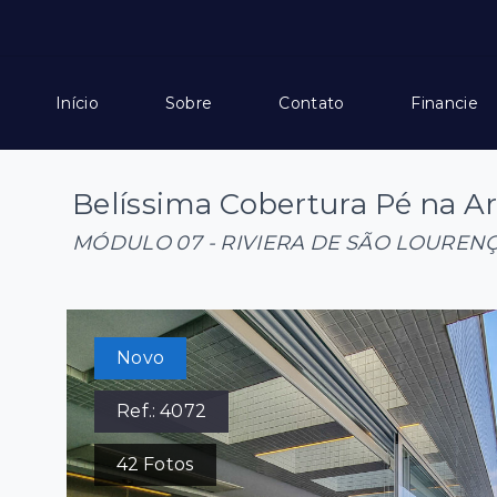
Início
Sobre
Contato
Financie
Belíssima Cobertura Pé na Ar
MÓDULO 07 - RIVIERA DE SÃO LOUREN
Novo
Ref.:
4072
42
Fotos