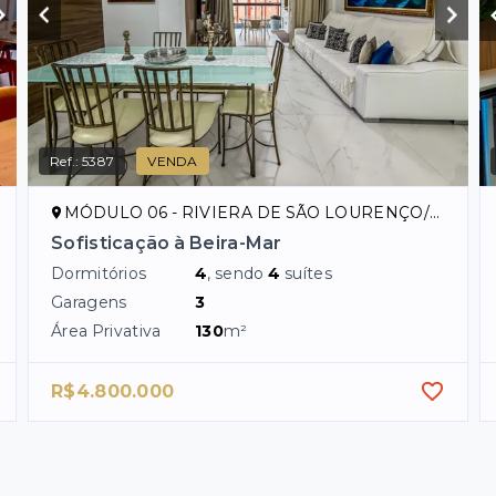
Ref.:
5387
VENDA
MÓDULO 06 - RIVIERA DE SÃO LOURENÇO/SP
Sofisticação à Beira-Mar
Dormitórios
4
, sendo
4
suítes
Garagens
3
Área Privativa
130
m²
R$4.800.000