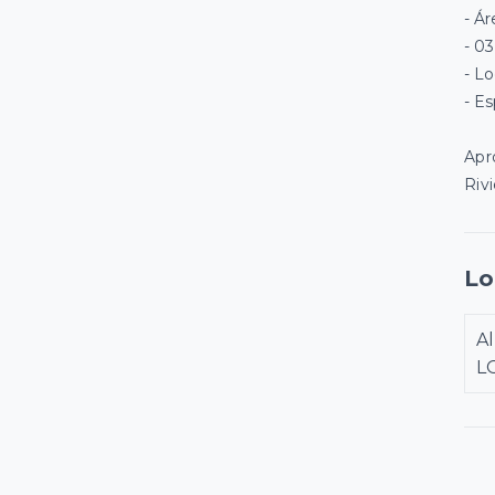
- Á
- 0
- L
- E
Apr
Rivi
Lo
A
L