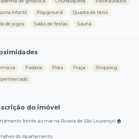
ademia de ginástica
Churrasqueira
Piscina adulto
scina infantil
Playground
Quadra de tênis
la de jogos
Salão de festas
Sauna
oximidades
rmácia
Padaria
Praia
Praça
Shopping
upermercado
scrição do imóvel
rtamento frente ao mar na Riviera de São Lourenço! 🏠
etalhes do Apartamento: