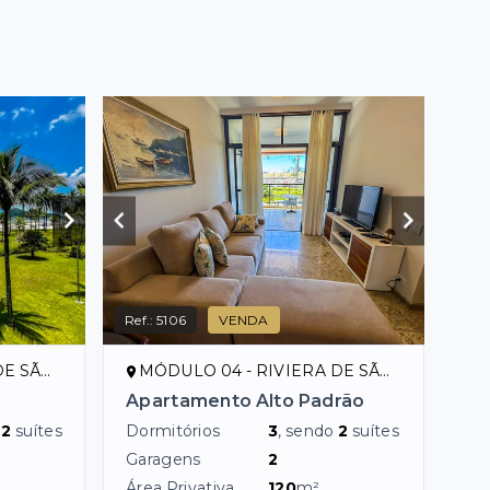
Ref.:
5106
VENDA
ENÇO/SP
MÓDULO 04 - RIVIERA DE SÃO LOURENÇO/SP
Apartamento Alto Padrão
o
2
suítes
Dormitórios
3
, sendo
2
suítes
Garagens
2
Área Privativa
120
m²