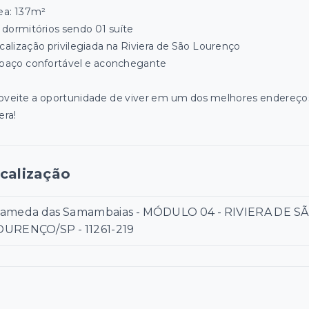
rea: 137m²
3 dormitórios sendo 01 suíte
ocalização privilegiada na Riviera de São Lourenço
spaço confortável e aconchegante
oveite a oportunidade de viver em um dos melhores endereço
era!
calização
lameda das Samambaias - MÓDULO 04 - RIVIERA DE S
OURENÇO/SP
- 11261-219