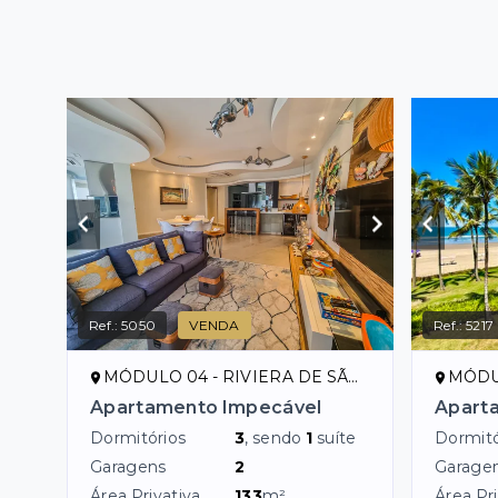
Ref.:
5050
VENDA
Ref.:
5217
MÓDULO 04 - RIVIERA DE SÃO LOURENÇO/SP
MÓDULO 
Apartamento Impecável
Aparta
Dormitórios
3
, sendo
1
suíte
Dormitó
Garagens
2
Garage
Área Privativa
133
m²
Área Pri