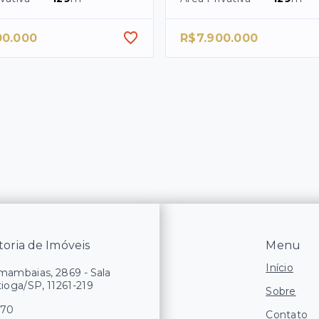
00.000
R$7.900.000
oria de Imóveis
Menu
Início
ambaias, 2869 - Sala
tioga/SP, 11261-219
Sobre
170
Contato