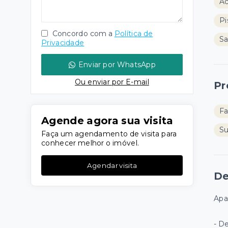
Ac
Pi
Concordo com a
Política de
Sa
Privacidade
Enviar por WhatsApp
Ou e
nviar por E-mail
Pr
Fa
Agende agora sua visita
S
Faça um agendamento de visita para
conhecer melhor o imóvel.
Agendar visita
De
Apa
- D