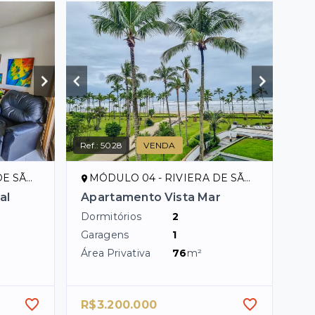
Ref.:
5028
VENDA
ENÇO/SP
MÓDULO 04 - RIVIERA DE SÃO LOURENÇO/SP
al
Apartamento Vista Mar
Dormitórios
2
Garagens
1
Área Privativa
76
m²
R$3.200.000