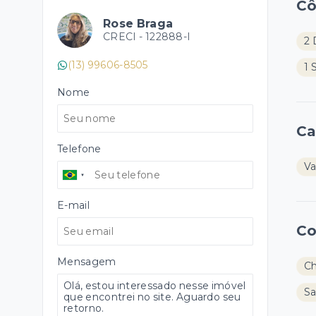
C
Rose Braga
CRECI -
122888-I
2 
(13) 99606-8505
1 
Nome
Ca
Telefone
Va
E-mail
Co
Mensagem
Ch
Sa