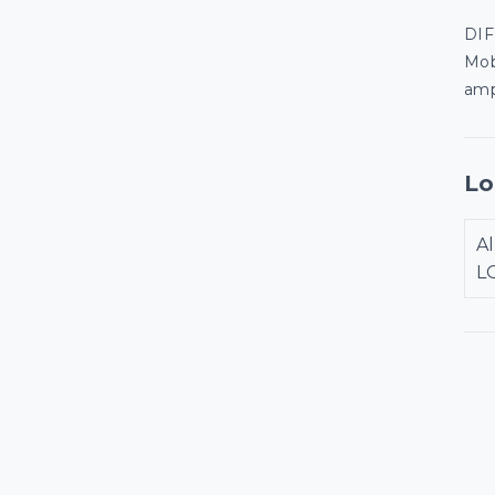
DI
Mobi
ampl
Lo
A
L