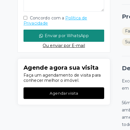
Pr
Concordo com a
Política de
Privacidade
Fa
Enviar por WhatsApp
S
Ou e
nviar por E-mail
Agende agora sua visita
De
Faça um agendamento de visita para
conhecer melhor o imóvel.
Exc
em 
Agendar visita
56m
amb
ame
todo