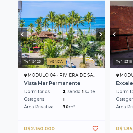
Ref.:
5425
VENDA
Ref.:
5316
MÓDULO 04 - RIVIERA DE SÃO LOURENÇO/SP
MÓDULO 
Vista Mar Permanente
Excele
Dormitórios
2
, sendo
1
suíte
Dormitó
Garagens
1
Garage
Área Privativa
70
m²
Área Pri
R$2.150.000
R$1.85