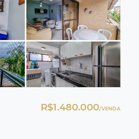
R$1.480.000
/
VENDA