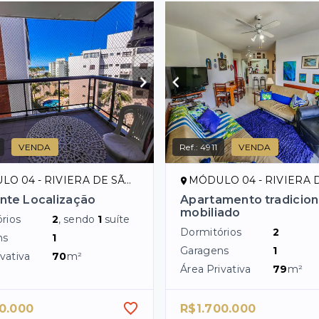
VENDA
Ref.:
4911
VENDA
04 - RIVIERA DE SÃO LOURENÇO/SP
MÓDULO 04 - RIVIERA DE SÃO LOUR
nte Localização
Apartamento tradicion
mobiliado
rios
2
, sendo
1
suíte
Dormitórios
2
ns
1
Garagens
1
vativa
70
m²
Área Privativa
79
m²
0.000
R$1.700.000