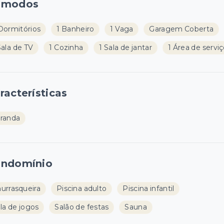
ômodos
Dormitórios
1 Banheiro
1 Vaga
Garagem Coberta
Sala de TV
1 Cozinha
1 Sala de jantar
1 Área de servi
racterísticas
randa
ndomínio
urrasqueira
Piscina adulto
Piscina infantil
la de jogos
Salão de festas
Sauna