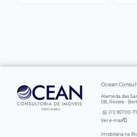
Ocean Consult
Alameda das Sam
08, Riviera - Ber
(11) 95700-7
Ver e-mail
Imobiliária na R