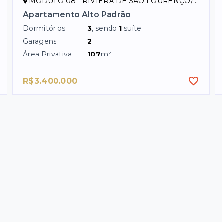
MÓDULO 08 - RIVIERA DE SÃO LOURENÇO/SP
Apartamento Alto Padrão
Dormitórios
3
, sendo
1
suíte
Garagens
2
Área Privativa
107
m²
R$3.400.000