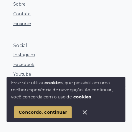
Sobre
Contato
Financie
Social
Instagram
Facebook
Youtube
Esse site utiliza
cookies
, que possibilitam uma
melhor experiência de navegação.
Ao continuar,
Corretores Online
você concorda com o uso de
cookies
.
© Copyright 2026 - Ocean Consultoria de Imóveis -
Todos os direitos reservados
1
Concordo, continuar
SITE PARA IMOBILIARIA