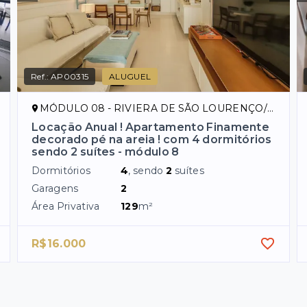
Ref.:
AP00315
ALUGUEL
MÓDULO 08 - RIVIERA DE SÃO LOURENÇO/SP
Locação Anual ! Apartamento Finamente
decorado pé na areia ! com 4 dormitórios
sendo 2 suítes - módulo 8
Dormitórios
4
, sendo
2
suítes
Garagens
2
Área Privativa
129
m²
R$16.000