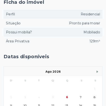
Ficha do imóvel
Perfil
Residencial
Situação
Pronto para morar
Possui mobília?
Mobiliado
Área Privativa
129m²
Datas disponíveis
Ago 2026
D
S
T
Q
Q
S
S
1
2
3
4
5
6
7
8
9
10
11
12
13
14
15