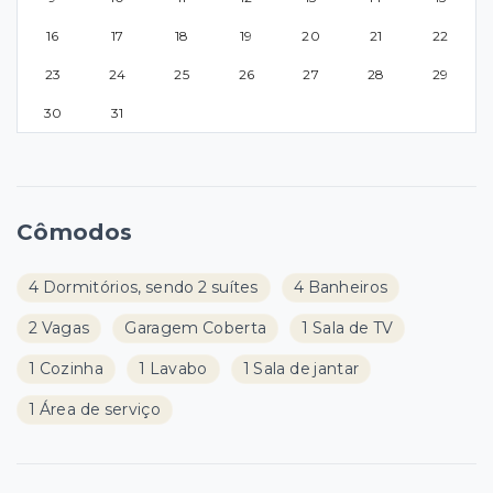
16
17
18
19
20
21
22
23
24
25
26
27
28
29
30
31
Cômodos
4 Dormitórios, sendo 2 suítes
4 Banheiros
2 Vagas
Garagem Coberta
1 Sala de TV
1 Cozinha
1 Lavabo
1 Sala de jantar
1 Área de serviço