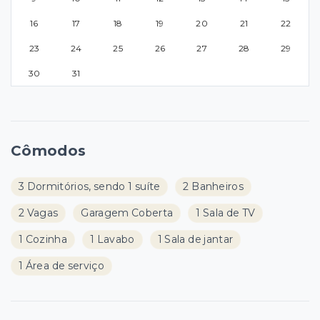
16
17
18
19
20
21
22
23
24
25
26
27
28
29
30
31
Cômodos
3 Dormitórios, sendo 1 suíte
2 Banheiros
2 Vagas
Garagem Coberta
1 Sala de TV
1 Cozinha
1 Lavabo
1 Sala de jantar
1 Área de serviço