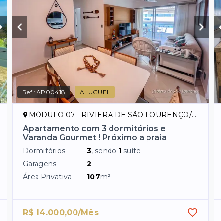
Ref.:
AP00418
ALUGUEL
MÓDULO 07 - RIVIERA DE SÃO LOURENÇO/SP
Apartamento com 3 dormitórios e
Varanda Gourmet ! Próximo a praia
Dormitórios
3
, sendo
1
suíte
Garagens
2
Área Privativa
107
m²
R$ 14.000,00/Mês