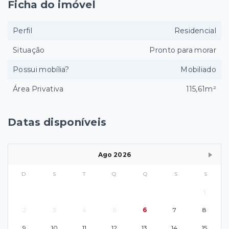
Ficha do imóvel
Perfil
Residencial
Situação
Pronto para morar
Possui mobília?
Mobiliado
Área Privativa
115,61m²
Datas disponíveis
Ago 2026
D
S
T
Q
Q
S
S
1
2
3
4
5
6
7
8
9
10
11
12
13
14
15