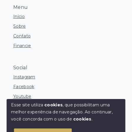
Menu
Início
Sobre
Contato
Financie
Social
Instagram
Facebook
Youtube
Esse site utiliza
cookies
, que possibilitam uma
melhor experiência de navegação.
Ao continuar,
Corretores Online
você concorda com o uso de
cookies
.
© Copyright 2026 - Ocean Consultoria de Imóveis -
Todos os direitos reservados
1