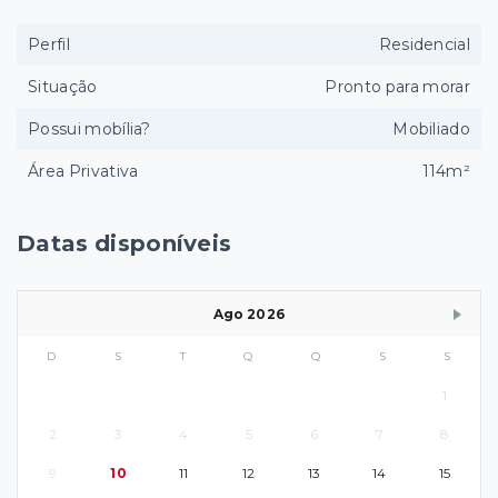
Perfil
Residencial
Situação
Pronto para morar
Possui mobília?
Mobiliado
Área Privativa
114m²
Datas disponíveis
Ago 2026
D
S
T
Q
Q
S
S
1
2
3
4
5
6
7
8
9
10
11
12
13
14
15