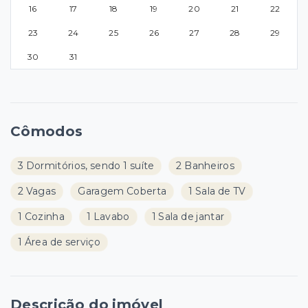
16
17
18
19
20
21
22
23
24
25
26
27
28
29
30
31
Cômodos
3 Dormitórios, sendo 1 suíte
2 Banheiros
2 Vagas
Garagem Coberta
1 Sala de TV
1 Cozinha
1 Lavabo
1 Sala de jantar
1 Área de serviço
Descrição do imóvel