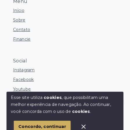
Menu
Início
Sobre
Contato
Financie
Social
Instagram
Facebook
Youtube
Esse site utiliza
cookies
, que possibilitam uma
melhor experiência de navegação.
Ao continuar,
Corretores Online
você concorda com o uso de
cookies
.
© Copyright 2026 - Ocean Consultoria de Imóveis -
Todos os direitos reservados
1
Concordo, continuar
SITE PARA IMOBILIARIA