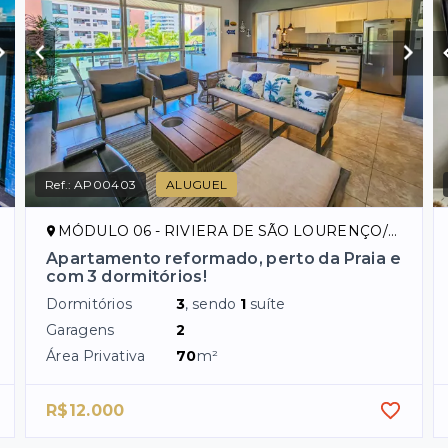
Ref.:
AP00403
ALUGUEL
MÓDULO 06 - RIVIERA DE SÃO LOURENÇO/SP
Apartamento reformado, perto da Praia e
com 3 dormitórios!
Dormitórios
3
, sendo
1
suíte
Garagens
2
Área Privativa
70
m²
R$12.000