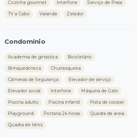
Cozinha gourmet
Interfone
Serviço de Praia
TV a Cabo
Varanda
Zelador
Condomínio
Academia de ginástica
Bicicletário
Brinquedoteca
Churrasqueira
Câmeras de Segurança
Elevador de serviço
Elevador social
Interfone
Máquina de Gelo
Piscina adulto
Piscina infantil
Pista de cooper
Playground
Portaria 24 horas
Quadra de areia
Quadra de tênis