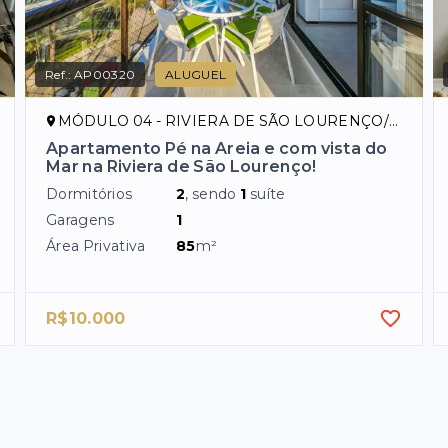
Ref.:
AP00320
ALUGUEL
MÓDULO 04 - RIVIERA DE SÃO LOURENÇO/SP
Apartamento Pé na Areia e com vista do
Mar na Riviera de São Lourenço!
Dormitórios
2
, sendo
1
suíte
Garagens
1
Área Privativa
85
m²
R$10.000