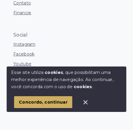
Contato
Financie
Social
Instagram
Facebook
Youtube
Esse site utiliza
cookies
, que possibilitam uma
melhor experiência de navegação.
Ao continuar,
Corretores Online
você concorda com o uso de
cookies
.
© Copyright 2026 - Ocean Consultoria de Imóveis -
Todos os direitos reservados
1
Concordo, continuar
SITE PARA IMOBILIARIA