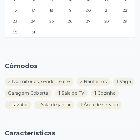
16
17
18
19
20
21
22
23
24
25
26
27
28
29
30
31
Cômodos
2 Dormitórios, sendo 1 suíte
2 Banheiros
1 Vaga
Garagem Coberta
1 Sala de TV
1 Cozinha
1 Lavabo
1 Sala de jantar
1 Área de serviço
Características