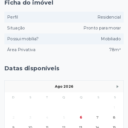
Ficha do imóvel
Perfil
Residencial
Situação
Pronto para morar
Possui mobília?
Mobiliado
Área Privativa
78m²
Datas disponíveis
Ago 2026
D
S
T
Q
Q
S
S
1
2
3
4
5
6
7
8
9
10
11
12
13
14
15