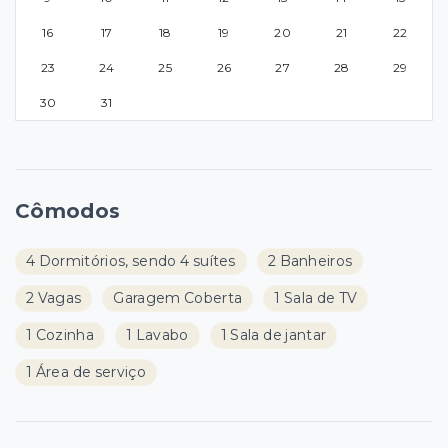
16
17
18
19
20
21
22
23
24
25
26
27
28
29
30
31
Cômodos
4 Dormitórios, sendo 4 suítes
2 Banheiros
2 Vagas
Garagem Coberta
1 Sala de TV
1 Cozinha
1 Lavabo
1 Sala de jantar
1 Área de serviço