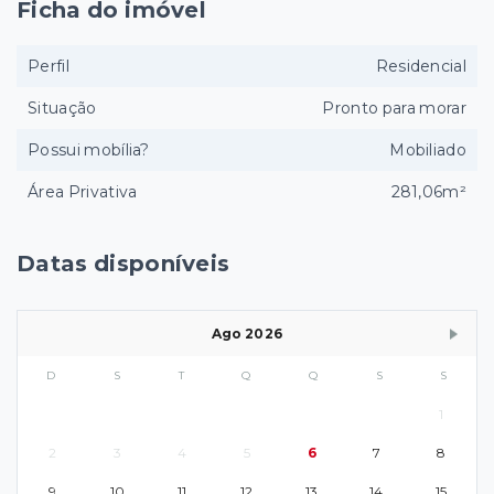
Ficha do imóvel
Perfil
Residencial
Situação
Pronto para morar
Possui mobília?
Mobiliado
Área Privativa
281,06m²
Datas disponíveis
Ago 2026
D
S
T
Q
Q
S
S
1
2
3
4
5
6
7
8
9
10
11
12
13
14
15