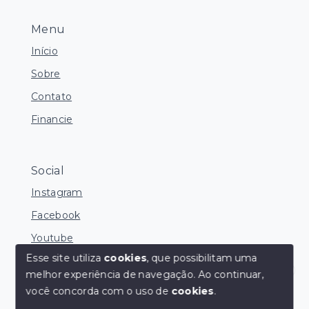
Menu
Início
Sobre
Contato
Financie
Social
Instagram
Facebook
Youtube
Esse site utiliza
cookies
, que possibilitam uma
melhor experiência de navegação.
Ao continuar,
Corretores Online
você concorda com o uso de
cookies
.
© Copyright 2026 - Ocean Consultoria de Imóveis -
Todos os direitos reservados