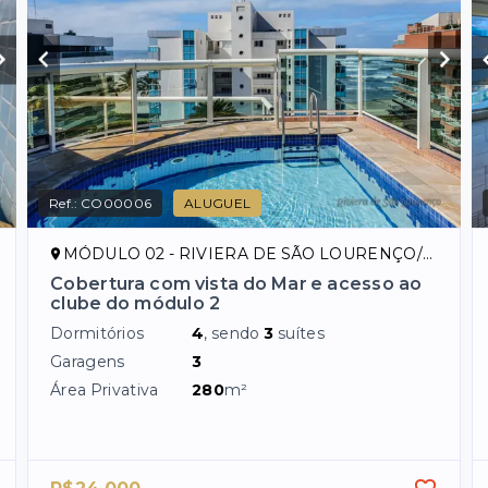
Ref.:
CO00006
ALUGUEL
MÓDULO 02 - RIVIERA DE SÃO LOURENÇO/SP
Cobertura com vista do Mar e acesso ao
clube do módulo 2
Dormitórios
4
, sendo
3
suítes
Garagens
3
Área Privativa
280
m²