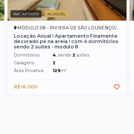
Ref.:
AP00315
ALUGUEL
MÓDULO 08 - RIVIERA DE SÃO LOURENÇO/SP
Locação Anual ! Apartamento Finamente
decorado pé na areia ! com 4 dormitórios
sendo 2 suítes - módulo 8
Dormitórios
4
, sendo
2
suítes
Garagens
2
Área Privativa
129
m²
R$16.000