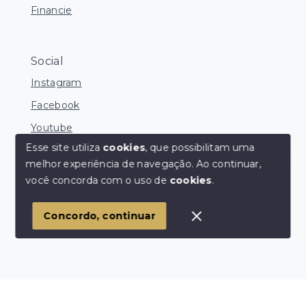
Financie
Social
Instagram
Facebook
Youtube
Esse site utiliza
cookies
, que possibilitam uma
melhor experiência de navegação.
Ao continuar,
Corretores Online
você concorda com o uso de
cookies
.
© Copyright 2026 - Ocean Consultoria de Imóveis -
Todos os direitos reservados
1
Concordo, continuar
SITE PARA IMOBILIARIA
Início
Histórico
Favoritos