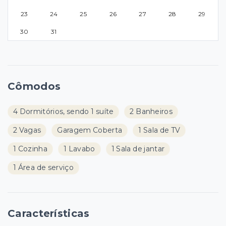
23
24
25
26
27
28
29
30
31
Cômodos
4 Dormitórios, sendo 1 suíte
2 Banheiros
2 Vagas
Garagem Coberta
1 Sala de TV
1 Cozinha
1 Lavabo
1 Sala de jantar
1 Área de serviço
Características