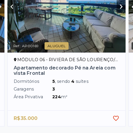
Ref.:
AP00169
ALUGUEL
MÓDULO 06 - RIVIERA DE SÃO LOURENÇO/SP
Apartamento decorado Pé na Areia com
vista Frontal
Dormitórios
5
, sendo
4
suítes
Garagens
3
Área Privativa
224
m²
R$35.000