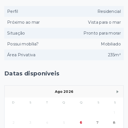
Perfil
Residencial
Próximo ao mar
Vista para o mar
Situação
Pronto para morar
Possui mobília?
Mobiliado
Área Privativa
235m²
Datas disponíveis
Ago 2026
D
S
T
Q
Q
S
S
1
2
3
4
5
6
7
8