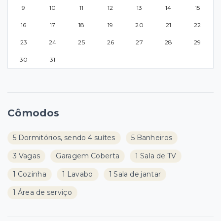
9
10
11
12
13
14
15
16
17
18
19
20
21
22
23
24
25
26
27
28
29
30
31
Cômodos
5 Dormitórios, sendo 4 suítes
5 Banheiros
3 Vagas
Garagem Coberta
1 Sala de TV
1 Cozinha
1 Lavabo
1 Sala de jantar
1 Área de serviço