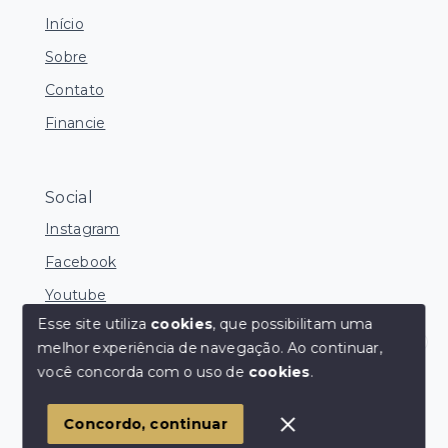
Início
Sobre
Contato
Financie
Social
Instagram
Facebook
Youtube
Esse site utiliza
cookies
, que possibilitam uma
melhor experiência de navegação.
Ao continuar,
Corretores Online
você concorda com o uso de
cookies
.
© Copyright 2026 - Ocean Consultoria de Imóveis -
Todos os direitos reservados
1
Concordo, continuar
SITE PARA IMOBILIARIA