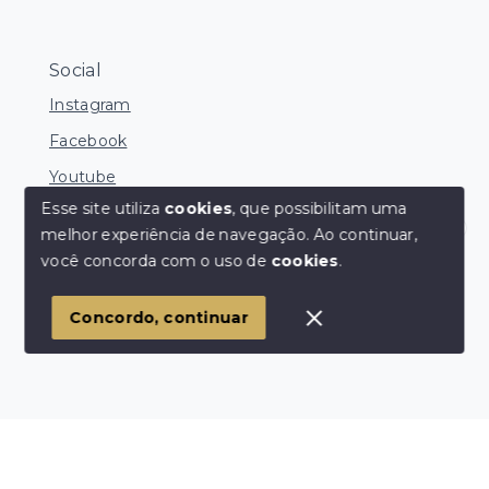
Social
Instagram
Facebook
Youtube
Esse site utiliza
cookies
, que possibilitam uma
melhor experiência de navegação.
Ao continuar,
Corretores Online
você concorda com o uso de
cookies
.
© Copyright 2026 - Ocean Consultoria de Imóveis -
Todos os direitos reservados
1
Concordo, continuar
SITE PARA IMOBILIARIA
Início
Histórico
Favoritos