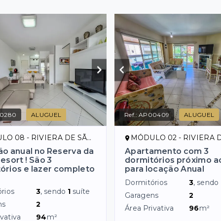
0280
ALUGUEL
Ref.:
AP00409
ALUGUEL
08 - RIVIERA DE SÃO LOURENÇO/SP
MÓDULO 02 - RIVIERA DE SÃO LOUR
o anual no Reserva da
Apartamento com 3
esort ! São 3
dormitórios próximo a
órios e lazer completo
para locação Anual
Dormitórios
3
, sendo
rios
3
, sendo
1
suíte
Garagens
2
ns
2
Área Privativa
96
m²
vativa
94
m²