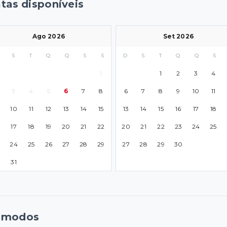
tas disponíveis
Ago 2026
Set 2026
S
T
Q
Q
S
S
D
S
T
Q
Q
S
1
1
2
3
4
3
4
5
6
7
8
6
7
8
9
10
11
10
11
12
13
14
15
13
14
15
16
17
18
17
18
19
20
21
22
20
21
22
23
24
25
24
25
26
27
28
29
27
28
29
30
0
31
ômodos