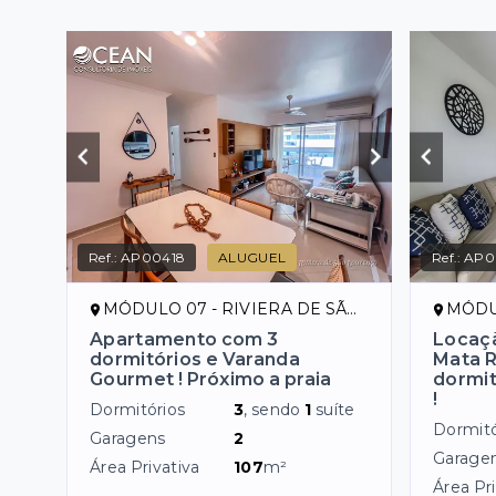
Ref.:
AP00418
ALUGUEL
Ref.:
AP0
MÓDULO 07 - RIVIERA DE SÃO LOURENÇO/SP
MÓDULO 
Apartamento com 3
Locaçã
dormitórios e Varanda
Mata R
Gourmet ! Próximo a praia
dormit
!
Dormitórios
3
, sendo
1
suíte
Dormitó
Garagens
2
Garage
Área Privativa
107
m²
Área Pri