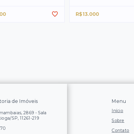
000
R$13.000
oria de Imóveis
Menu
Início
ambaias, 2869 - Sala
tioga/SP, 11261-219
Sobre
170
Contato