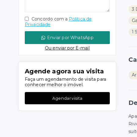
3 
Concordo com a
Política de
G
Privacidade
1 
Enviar por WhatsApp
Ou e
nviar por E-mail
Ca
Agende agora sua visita
Ar
Faça um agendamento de visita para
conhecer melhor o imóvel.
Agendar visita
De
Apa
Riv
suí