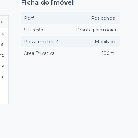
Ficha do imóvel
Perfil
Residencial
Situação
Pronto para morar
S
Possui mobília?
Mobiliado
5
Área Privativa
100m²
12
19
26