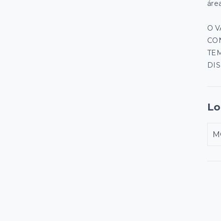
áre
O 
CON
TE
DIS
Lo
M