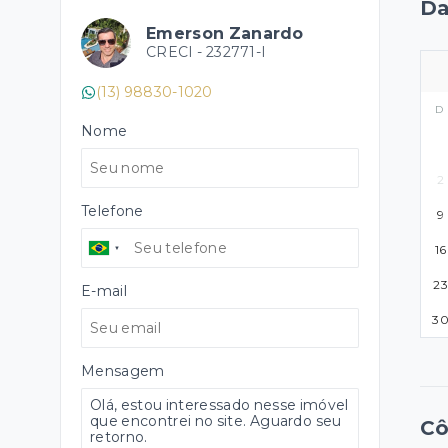
Da
Emerson Zanardo
CRECI -
232771-I
(13) 98830-1020
D
Nome
2
Telefone
9
16
23
E-mail
3
Mensagem
C