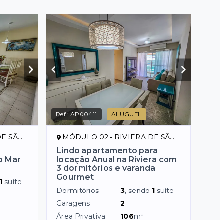
Ref.:
AP00411
ALUGUEL
ENÇO/SP
MÓDULO 02 - RIVIERA DE SÃO LOURENÇO/SP
Lindo apartamento para
o Mar
locação Anual na Riviera com
3 dormitórios e varanda
Gourmet
1
suíte
Dormitórios
3
, sendo
1
suíte
Garagens
2
Área Privativa
106
m²