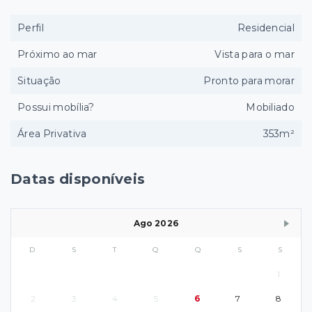
Perfil
Residencial
Próximo ao mar
Vista para o mar
Situação
Pronto para morar
Possui mobília?
Mobiliado
Área Privativa
353m²
Datas disponíveis
Ago 2026
D
S
T
Q
Q
S
S
1
2
3
4
5
6
7
8