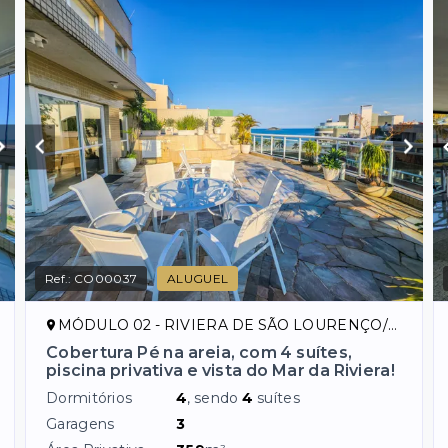
Ref.:
CO00037
ALUGUEL
MÓDULO 02 - RIVIERA DE SÃO LOURENÇO/SP
Cobertura Pé na areia, com 4 suítes,
piscina privativa e vista do Mar da Riviera!
Dormitórios
4
, sendo
4
suítes
Garagens
3