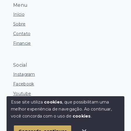
Menu
Início
Sobre
Contato
Financie
Social
Instagram
Facebook
Youtube
Esse site utiliza
cookies
, que possibilitam uma
melhor experiência de navegação.
Ao continuar,
Corretores Online
você concorda com o uso de
cookies
.
© Copyright 2026 - Ocean Consultoria de Imóveis -
Todos os direitos reservados
1