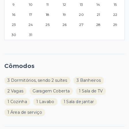
9
10
11
12
13
14
15
16
17
18
19
20
21
22
23
24
25
26
27
28
29
30
31
Cômodos
3 Dormitórios, sendo 2 suítes
3 Banheiros
2 Vagas
Garagem Coberta
1 Sala de TV
1 Cozinha
1 Lavabo
1 Sala de jantar
1 Área de serviço