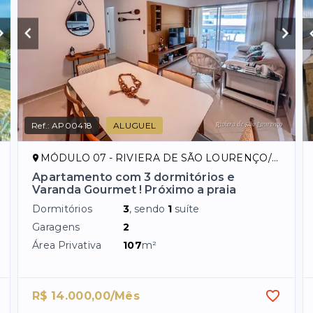
Ref.:
AP00418
ALUGUEL
MÓDULO 07 - RIVIERA DE SÃO LOURENÇO/SP
Apartamento com 3 dormitórios e
Varanda Gourmet ! Próximo a praia
Dormitórios
3
, sendo
1
suíte
Garagens
2
Área Privativa
107
m²
R$ 14.000,00/Mês