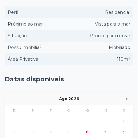
Perfil
Residencial
Próximo ao mar
Vista para o mar
Situação
Pronto para morar
Possui mobília?
Mobiliado
Área Privativa
110m²
Datas disponíveis
Ago 2026
D
S
T
Q
Q
S
S
1
2
3
4
5
6
7
8