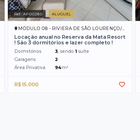
Ref.:
AP00280
ALUGUEL
MÓDULO 08 - RIVIERA DE SÃO LOURENÇO/SP
Locação anual no Reserva da Mata Resort
! São 3 dormitórios e lazer completo !
Dormitórios
3
, sendo
1
suíte
Garagens
2
Área Privativa
94
m²
R$15.000