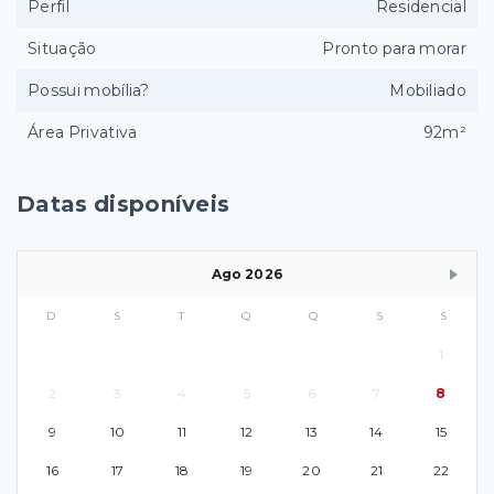
Perfil
Residencial
Situação
Pronto para morar
Possui mobília?
Mobiliado
Área Privativa
92m²
Datas disponíveis
Ago 2026
D
S
T
Q
Q
S
S
1
2
3
4
5
6
7
8
9
10
11
12
13
14
15
16
17
18
19
20
21
22