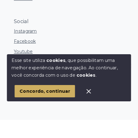
Social
Instagram
Facebook
Youtube
Esse site utiliza
cookies
, que possibilitam uma
melhor experiência de navegação.
Ao continuar,
Corretores Online
você concorda com o uso de
cookies
.
© Copyright 2026 - Ocean Consultoria de Imóveis -
Todos os direitos reservados
1
Concordo, continuar
SITE PARA IMOBILIARIA
Início
Histórico
Favoritos