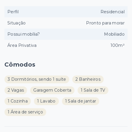
Perfil
Residencial
Situação
Pronto para morar
Possui mobília?
Mobiliado
Área Privativa
100m²
Cômodos
3 Dormitórios, sendo 1 suíte
2 Banheiros
2 Vagas
Garagem Coberta
1 Sala de TV
1 Cozinha
1 Lavabo
1 Sala de jantar
1 Área de serviço