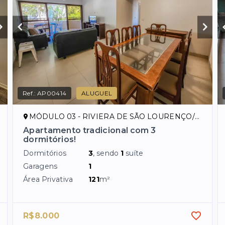
Ref.:
AP00414
ALUGUEL
MÓDULO 03 - RIVIERA DE SÃO LOURENÇO/SP
Apartamento tradicional com 3
dormitórios!
Dormitórios
3
, sendo
1
suíte
Garagens
1
Área Privativa
121
m²
R$8.000