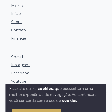
Menu
Início
Sobre
Contato
Financie
Social
Instagram
Facebook
Youtube
Esse site utiliza
cookies
, que possibilitam uma
melhor experiência de navegação.
Ao continuar,
Corretores Online
você concorda com o uso de
cookies
.
© Copyright 2026 - Ocean Consultoria de Imóveis -
Todos os direitos reservados
1