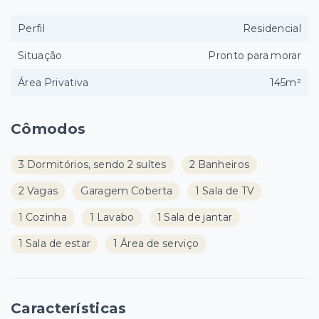
Perfil
Residencial
Situação
Pronto para morar
Área Privativa
145m²
Cômodos
3 Dormitórios, sendo 2 suítes
2 Banheiros
2 Vagas
Garagem Coberta
1 Sala de TV
1 Cozinha
1 Lavabo
1 Sala de jantar
1 Sala de estar
1 Área de serviço
Características