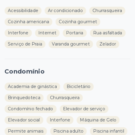
Acessibilidade
Ar condicionado
Churrasqueira
Cozinha americana
Cozinha gourmet
Interfone
Internet
Portaria
Rua asfaltada
Serviço de Praia
Varanda gourmet
Zelador
Condomínio
Academia de ginástica
Bicicletário
Brinquedoteca
Churrasqueira
Condomínio fechado
Elevador de serviço
Elevador social
Interfone
Máquina de Gelo
Permite animais
Piscina adulto
Piscina infantil