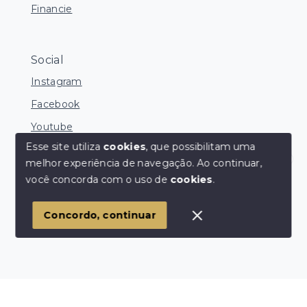
Financie
Social
Instagram
Facebook
Youtube
Esse site utiliza
cookies
, que possibilitam uma
melhor experiência de navegação.
Ao continuar,
Corretores Online
você concorda com o uso de
cookies
.
© Copyright 2026 - Ocean Consultoria de Imóveis -
Todos os direitos reservados
1
Concordo, continuar
SITE PARA IMOBILIARIA
Início
Histórico
Favoritos