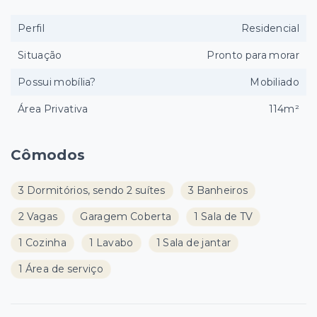
Perfil
Residencial
Situação
Pronto para morar
Possui mobília?
Mobiliado
Área Privativa
114m²
Cômodos
3 Dormitórios, sendo 2 suítes
3 Banheiros
2 Vagas
Garagem Coberta
1 Sala de TV
1 Cozinha
1 Lavabo
1 Sala de jantar
1 Área de serviço