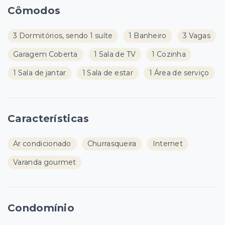
Cômodos
3 Dormitórios, sendo 1 suíte
1 Banheiro
3 Vagas
Garagem Coberta
1 Sala de TV
1 Cozinha
1 Sala de jantar
1 Sala de estar
1 Área de serviço
Características
Ar condicionado
Churrasqueira
Internet
Varanda gourmet
Condomínio