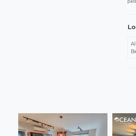
par
Lo
A
B