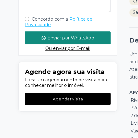
Ch
Sa
Concordo com a
Política de
Privacidade
Enviar por WhatsApp
De
Ou e
nviar por E-mail
Um 
and
Ate
Agende agora sua visita
atr
Faça um agendamento de visita para
conhecer melhor o imóvel.
AP
Agendar visita
Riv
77m
2 d
Liv
Var