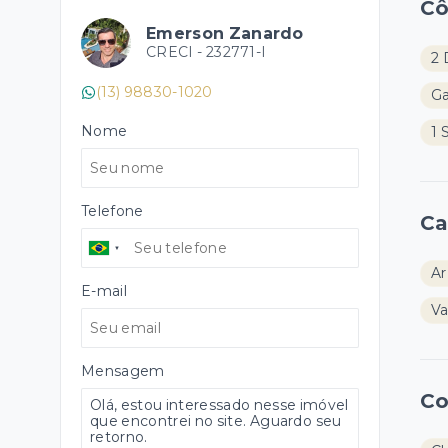
C
Emerson Zanardo
CRECI -
232771-I
2 
(13) 98830-1020
G
Nome
1 
Telefone
Ca
Ar
E-mail
Va
Mensagem
Co