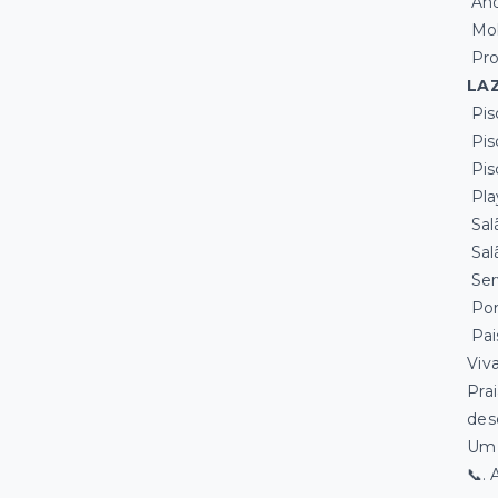
And
Mob
Pro
LA
Pis
Pis
Pisc
Pla
Sal
Sal
Ser
Por
Pai
Viv
Pra
dese
Um 
📞.