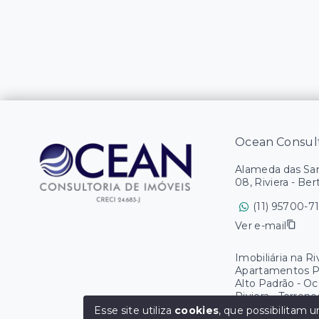
Ocean Consult
Alameda das Sam
08, Riviera - Ber
(11) 95700-7
Ver e-mail
Imobiliária na R
Apartamentos Pé
Alto Padrão - 
Riviera - Terren
O Maior Portal d
Esse site utiliza
cookies
, que possibilitam