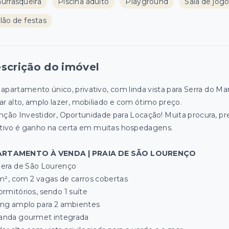
urrasqueira
Piscina adulto
Playground
Sala de jog
lão de festas
scrição do imóvel
apartamento único, privativo, com linda vista para Serra do Mar
ar alto, amplo lazer, mobiliado e com ótimo preço.
nção Investidor, Oportunidade para Locação! Muita procura, pr
ativo é ganho na certa em muitas hospedagens.
ARTAMENTO À VENDA | PRAIA DE SÃO LOURENÇO
iera de São Lourenço
², com 2 vagas de carros cobertas
ormitórios, sendo 1 suíte
ing amplo para 2 ambientes
anda gourmet integrada