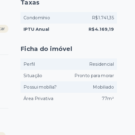
Taxas
Condomínio
R$1.741,35
tar
IPTU Anual
R$4.169,19
Ficha do imóvel
Perfil
Residencial
Situação
Pronto para morar
Possui mobília?
Mobiliado
Área Privativa
77m²