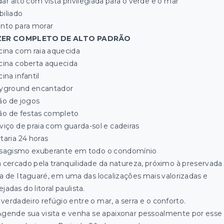
ar alto com vista privilegiada para o verde e o mar
iliado
nto para morar
ZER COMPLETO DE ALTO PADRÃO
cina com raia aquecida
cina coberta aquecida
ina infantil
yground encantador
ão de jogos
ão de festas completo
viço de praia com guarda-sol e cadeiras
taria 24 horas
sagismo exuberante em todo o condomínio
a cercado pela tranquilidade da natureza, próximo à preservada
ia de Itaguaré, em uma das localizações mais valorizadas e
jadas do litoral paulista.
verdadeiro refúgio entre o mar, a serra e o conforto.
 Agende sua visita e venha se apaixonar pessoalmente por esse