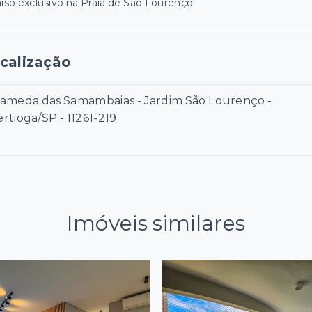
aíso exclusivo na Praia de São Lourenço!
calização
lameda das Samambaias - Jardim São Lourenço -
ertioga/SP
- 11261-219
Imóveis similares