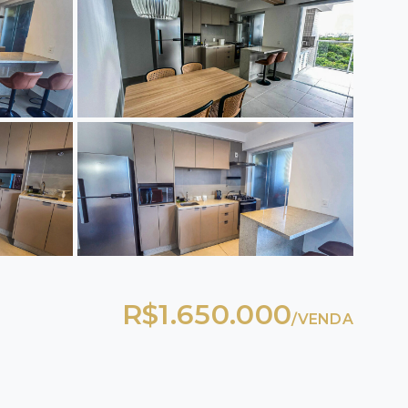
R$1.650.000
/
VENDA