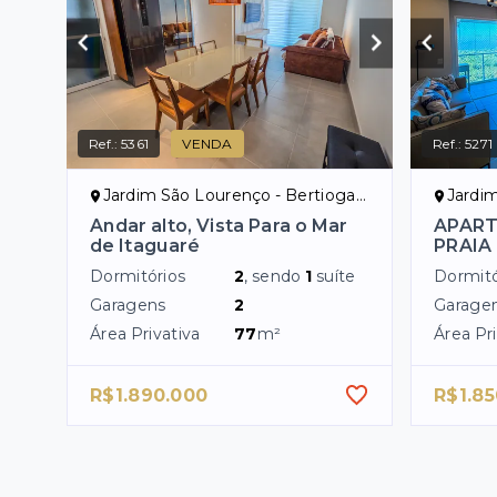
Ref.:
5361
VENDA
Ref.:
5271
Jardim São Lourenço - Bertioga/SP
Jardim
Andar alto, Vista Para o Mar
APART
de Itaguaré
PRAIA
Dormitórios
2
, sendo
1
suíte
Dormitó
Garagens
2
Garage
Área Privativa
77
m²
Área Pri
R$1.890.000
R$1.85