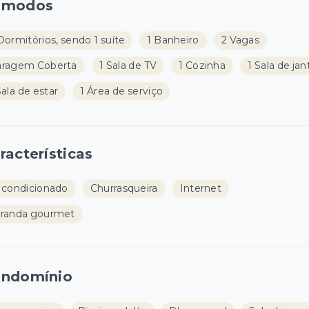
ômodos
Dormitórios, sendo 1 suíte
1 Banheiro
2 Vagas
aragem Coberta
1 Sala de TV
1 Cozinha
1 Sala de jan
Sala de estar
1 Área de serviço
racterísticas
 condicionado
Churrasqueira
Internet
randa gourmet
ndomínio