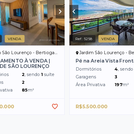
VENDA
Ref.:
5258
VENDA
 São Lourenço - Bertioga/SP
Jardim São Lourenço - Bert
AMENTO À VENDA |
Pé na Areia Vista Front
 DE SÃO LOURENÇO
Dormitórios
4
, send
rios
2
, sendo
1
suíte
Garagens
3
ns
2
Área Privativa
197
m²
vativa
85
m²
0.000
R$5.500.000