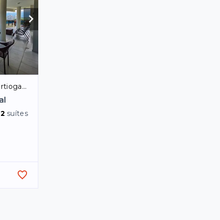
ioga/SP
al
o
2
suítes