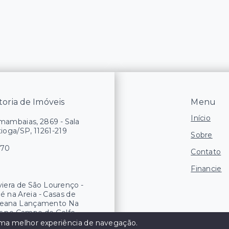
oria de Imóveis
Menu
Início
ambaias, 2869 - Sala
tioga/SP, 11261-219
Sobre
170
Contato
Financie
iviera de São Lourenço -
 na Areia - Casas de
Oceana Lançamento Na
os no Campo de Golfe -
e Imóveis da Riviera
 uma melhor experiência de navegação.